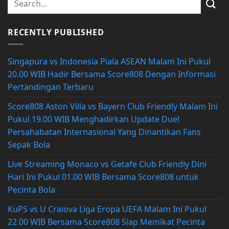
RECENTLY PUBLISHED
Singapura vs Indonesia Piala ASEAN Malam Ini Pukul
20.00 WIB Hadir Bersama Score808 Dengan Informasi
Pertandingan Terbaru
Score808 Aston Villa vs Bayern Club Friendly Malam Ini
Pukul 19.00 WIB Menghadirkan Update Duel
Persahabatan Internasional Yang Dinantikan Fans
Sepak Bola
Live Streaming Monaco vs Getafe Club Friendly Dini
Hari Ini Pukul 01.00 WIB Bersama Score808 untuk
Pecinta Bola
KuPS vs U Craiova Liga Eropa UEFA Malam Ini Pukul
22.00 WIB Bersama Score808 Siap Memikat Pecinta