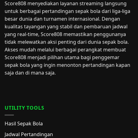
Score808 menyediakan layanan streaming langsung
untuk berbagai pertandingan sepak bola dari liga-liga
besar dunia dan turnamen internasional. Dengan
kualitas tayangan yang stabil dan pembaruan jadwal
yang real-time, Score808 memastikan penggunanya
tidak melewatkan aksi penting dari dunia sepak bola.
Akses mudah melalui berbagai perangkat membuat
Score808 menjadi pilihan utama bagi penggemar
sepak bola yang ingin menonton pertandingan kapan
saja dan di mana saja.
UTILITY TOOLS
Hasil Sepak Bola
Jadwal Pertandingan