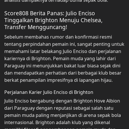
analisis dampaknya terhadap dunia sepak bola.
Score808 Berita Panas: Julio Enciso
Tinggalkan Brighton Menuju Chelsea,
Transfer Mengguncang!
Sebelum membahas rumor dan konfirmasi resmi
tentang perpindahan pemain ini, sangat penting untuk
memahami latar belakang Julio Enciso dan perjalanan
kariernya di Brighton. Pemain muda yang lahir dari
Paraguay ini menunjukkan bakat luar biasa sejak dini
dan mendapatkan perhatian dari berbagai klub besar
berkat penampilan impresifnya di lapangan hijau.
Perjalanan Karier Julio Enciso di Brighton
Julio Enciso bergabung dengan Brighton Hove Albion
dari Paraguay dengan reputasi sebagai salah satu
pemain muda paling menjanjikan di arena sepak bola
internasional. Brighton adalah klub yang dikenal