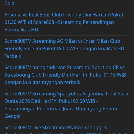
Bola
Arsenal vs Real Betis Club Friendly Dini Hari Ini Pukul
01.30 WIB di Score808 - Streaming Pertandingan
Berkualitas HD
Score808TV Streaming AC Milan vs Inter Milan Club
Friendly Sore Ini Pukul 18.00 WIB dengan Kualitas HD
Terbaik
Score808TV menghadirkan Streaming Sporting CP vs
Strasbourg Club Friendly Dini Hari Ini Pukul 01.15 WIB
dengan kualitas tayangan terbaik
Score808TV Streaming Spanyol vs Argentina Final Piala
Dunia 2026 Dini Hari Ini Pukul 02.00 WIB -
Pertandingan Penentuan Juara Dunia yang Penuh
Gengsi
Score808TV Live Streaming Prancis vs Inggris