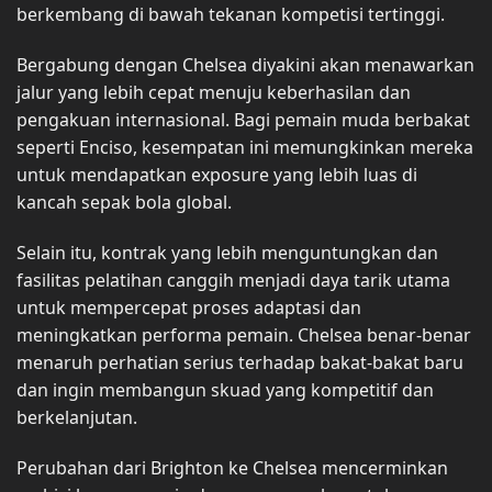
berkembang di bawah tekanan kompetisi tertinggi.
Bergabung dengan Chelsea diyakini akan menawarkan
jalur yang lebih cepat menuju keberhasilan dan
pengakuan internasional. Bagi pemain muda berbakat
seperti Enciso, kesempatan ini memungkinkan mereka
untuk mendapatkan exposure yang lebih luas di
kancah sepak bola global.
Selain itu, kontrak yang lebih menguntungkan dan
fasilitas pelatihan canggih menjadi daya tarik utama
untuk mempercepat proses adaptasi dan
meningkatkan performa pemain. Chelsea benar-benar
menaruh perhatian serius terhadap bakat-bakat baru
dan ingin membangun skuad yang kompetitif dan
berkelanjutan.
Perubahan dari Brighton ke Chelsea mencerminkan