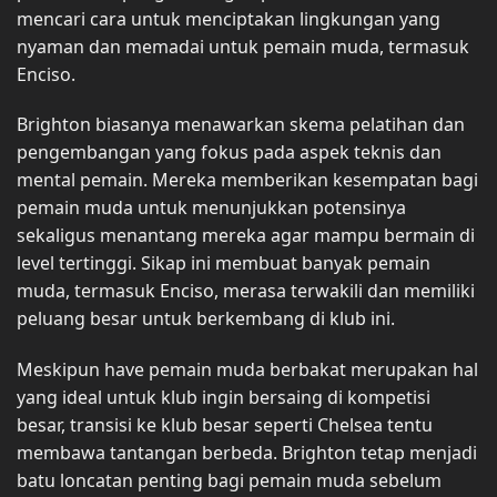
mencari cara untuk menciptakan lingkungan yang
nyaman dan memadai untuk pemain muda, termasuk
Enciso.
Brighton biasanya menawarkan skema pelatihan dan
pengembangan yang fokus pada aspek teknis dan
mental pemain. Mereka memberikan kesempatan bagi
pemain muda untuk menunjukkan potensinya
sekaligus menantang mereka agar mampu bermain di
level tertinggi. Sikap ini membuat banyak pemain
muda, termasuk Enciso, merasa terwakili dan memiliki
peluang besar untuk berkembang di klub ini.
Meskipun have pemain muda berbakat merupakan hal
yang ideal untuk klub ingin bersaing di kompetisi
besar, transisi ke klub besar seperti Chelsea tentu
membawa tantangan berbeda. Brighton tetap menjadi
batu loncatan penting bagi pemain muda sebelum