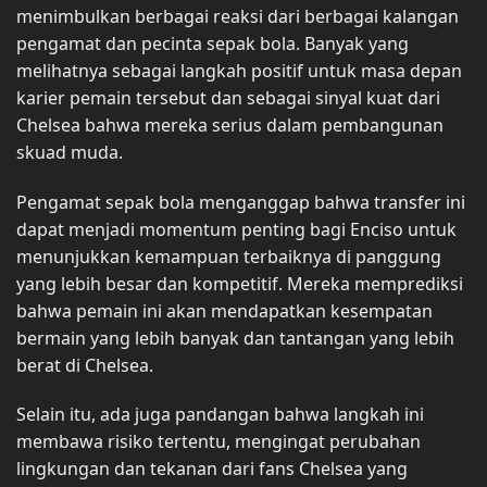
menimbulkan berbagai reaksi dari berbagai kalangan
pengamat dan pecinta sepak bola. Banyak yang
melihatnya sebagai langkah positif untuk masa depan
karier pemain tersebut dan sebagai sinyal kuat dari
Chelsea bahwa mereka serius dalam pembangunan
skuad muda.
Pengamat sepak bola menganggap bahwa transfer ini
dapat menjadi momentum penting bagi Enciso untuk
menunjukkan kemampuan terbaiknya di panggung
yang lebih besar dan kompetitif. Mereka memprediksi
bahwa pemain ini akan mendapatkan kesempatan
bermain yang lebih banyak dan tantangan yang lebih
berat di Chelsea.
Selain itu, ada juga pandangan bahwa langkah ini
membawa risiko tertentu, mengingat perubahan
lingkungan dan tekanan dari fans Chelsea yang