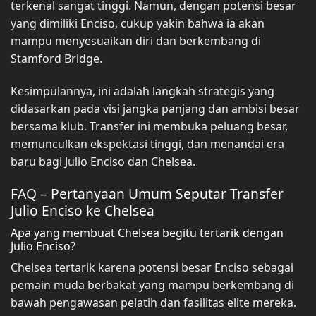
terkenal sangat tinggi. Namun, dengan potensi besar
yang dimiliki Enciso, cukup yakin bahwa ia akan
mampu menyesuaikan diri dan berkembang di
Stamford Bridge.
Kesimpulannya, ini adalah langkah strategis yang
didasarkan pada visi jangka panjang dan ambisi besar
bersama klub. Transfer ini membuka peluang besar,
memunculkan ekspektasi tinggi, dan menandai era
baru bagi Julio Enciso dan Chelsea.
FAQ – Pertanyaan Umum Seputar Transfer
Julio Enciso ke Chelsea
Apa yang membuat Chelsea begitu tertarik dengan
Julio Enciso?
Chelsea tertarik karena potensi besar Enciso sebagai
pemain muda berbakat yang mampu berkembang di
bawah pengawasan pelatih dan fasilitas elite mereka.