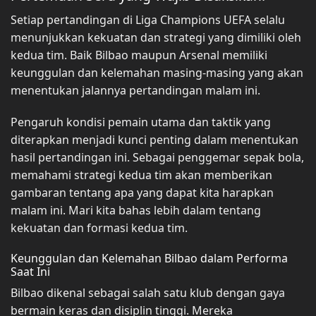
Setiap pertandingan di Liga Champions UEFA selalu
menunjukkan kekuatan dan strategi yang dimiliki oleh
kedua tim. Baik Bilbao maupun Arsenal memiliki
keunggulan dan kelemahan masing-masing yang akan
menentukan jalannya pertandingan malam ini.
Pengaruh kondisi pemain utama dan taktik yang
diterapkan menjadi kunci penting dalam menentukan
hasil pertandingan ini. Sebagai penggemar sepak bola,
memahami strategi kedua tim akan memberikan
gambaran tentang apa yang dapat kita harapkan
malam ini. Mari kita bahas lebih dalam tentang
kekuatan dan formasi kedua tim.
Keunggulan dan Kelemahan Bilbao dalam Performa
Saat Ini
Bilbao dikenal sebagai salah satu klub dengan gaya
bermain keras dan disiplin tinggi. Mereka