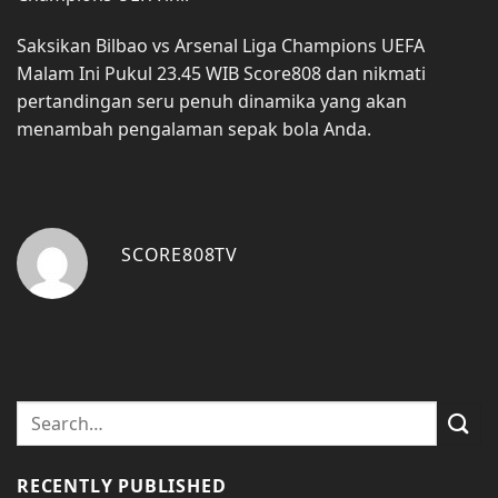
Saksikan Bilbao vs Arsenal Liga Champions UEFA
Malam Ini Pukul 23.45 WIB Score808 dan nikmati
pertandingan seru penuh dinamika yang akan
menambah pengalaman sepak bola Anda.
SCORE808TV
RECENTLY PUBLISHED