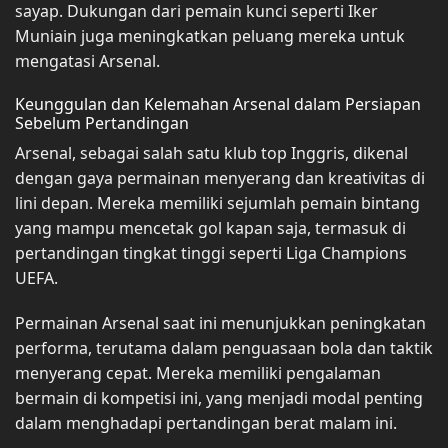
sayap. Dukungan dari pemain kunci seperti Iker
Muniain juga meningkatkan peluang mereka untuk
mengatasi Arsenal.
Keunggulan dan Kelemahan Arsenal dalam Persiapan
Sebelum Pertandingan
Arsenal, sebagai salah satu klub top Inggris, dikenal
dengan gaya permainan menyerang dan kreativitas di
lini depan. Mereka memiliki sejumlah pemain bintang
yang mampu mencetak gol kapan saja, termasuk di
pertandingan tingkat tinggi seperti Liga Champions
UEFA.
Permainan Arsenal saat ini menunjukkan peningkatan
performa, terutama dalam penguasaan bola dan taktik
menyerang cepat. Mereka memiliki pengalaman
bermain di kompetisi ini, yang menjadi modal penting
dalam menghadapi pertandingan berat malam ini.