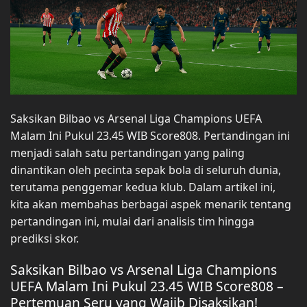
Saksikan Bilbao vs Arsenal Liga Champions UEFA
Malam Ini Pukul 23.45 WIB Score808. Pertandingan ini
menjadi salah satu pertandingan yang paling
dinantikan oleh pecinta sepak bola di seluruh dunia,
terutama penggemar kedua klub. Dalam artikel ini,
kita akan membahas berbagai aspek menarik tentang
pertandingan ini, mulai dari analisis tim hingga
prediksi skor.
Saksikan Bilbao vs Arsenal Liga Champions
UEFA Malam Ini Pukul 23.45 WIB Score808 –
Pertemuan Seru yang Wajib Disaksikan!