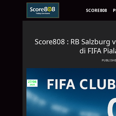
Skip
to
SCORE808
P
content
Score808 : RB Salzburg v
di FIFA Pi
PUBLISH
27/06
2025