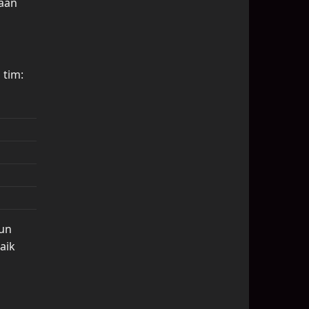
yaan
 tim:
pun
aik