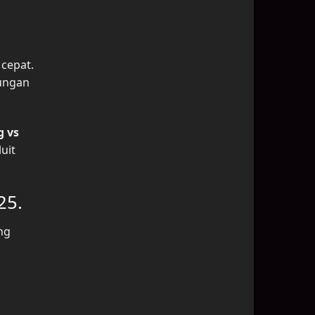
 cepat.
kungan
g vs
uit
25.
ng