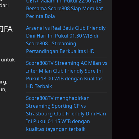
UEFA Malam Ini Pukul 22.00 WIB
dari
Bersama Score808 Siap Memikat
Pecinta Bola
FIFA
Arsenal vs Real Betis Club Friendly
Dini Hari Ini Pukul 01.30 WIB di
Score808 - Streaming
Pertandingan Berkualitas HD
 untuk
Score808TV Streaming AC Milan vs
Inter Milan Club Friendly Sore Ini
Pukul 18.00 WIB dengan Kualitas
rg,
HD Terbaik
un,
Score808TV menghadirkan
Streaming Sporting CP vs
Strasbourg Club Friendly Dini Hari
Ini Pukul 01.15 WIB dengan
kualitas tayangan terbaik