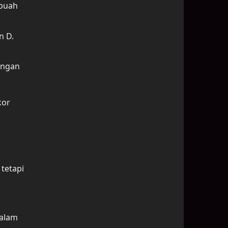
ebuah
n D.
angan
kor
 tetapi
dalam