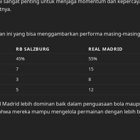
 ini sangat penting untuk menjaga momentum dan keperca
tnya.
ingan ini yang bisa menggambarkan performa masing-masing
RB SALZBURG
REAL MADRID
45%
55%
7
15
3
8
5
12
al Madrid lebih dominan baik dalam penguasaan bola mau
r bahwa mereka mampu mengelola permainan dengan lebih b