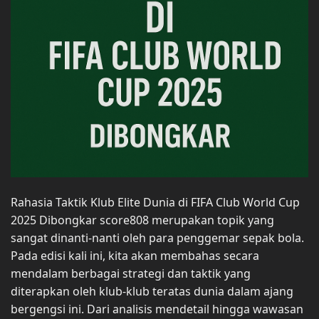
Rahasia Taktik Klub Elite Dunia di FIFA Club World Cup
2025 Dibongkar score808 merupakan topik yang
sangat dinanti-nanti oleh para penggemar sepak bola.
Pada edisi kali ini, kita akan membahas secara
mendalam berbagai strategi dan taktik yang
diterapkan oleh klub-klub teratas dunia dalam ajang
bergengsi ini. Dari analisis mendetail hingga wawasan