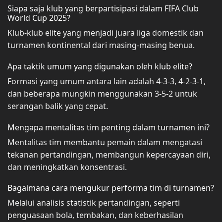
Siapa saja klub yang berpartisipasi dalam FIFA Club
World Cup 2025?
Klub-klub elite yang menjadi juara liga domestik dan
turnamen kontinental dari masing-masing benua.
Apa taktik umum yang digunakan oleh klub elite?
Formasi yang umum antara lain adalah 4-3-3, 4-2-3-1,
dan beberapa mungkin menggunakan 3-5-2 untuk
serangan balik yang cepat.
Mengapa mentalitas tim penting dalam turnamen ini?
Mentalitas tim membantu pemain dalam mengatasi
tekanan pertandingan, membangun kepercayaan diri,
dan meningkatkan konsentrasi.
Bagaimana cara mengukur performa tim di turnamen?
Melalui analisis statistik pertandingan, seperti
penguasaan bola, tembakan, dan keberhasilan