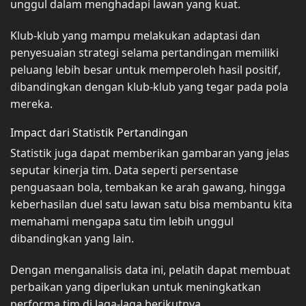
unggul dalam menghadapi lawan yang kuat.
Klub-klub yang mampu melakukan adaptasi dan
penyesuaian strategi selama pertandingan memiliki
peluang lebih besar untuk memperoleh hasil positif,
dibandingkan dengan klub-klub yang tegar pada pola
mereka.
Impact dari Statistik Pertandingan
Statistik juga dapat memberikan gambaran yang jelas
seputar kinerja tim. Data seperti persentase
penguasaan bola, tembakan ke arah gawang, hingga
keberhasilan duel satu lawan satu bisa membantu kita
memahami mengapa satu tim lebih unggul
dibandingkan yang lain.
Dengan menganalisis data ini, pelatih dapat membuat
perbaikan yang diperlukan untuk meningkatkan
performa tim di laga-laga berikutnya.