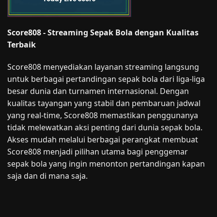
Score808 - Streaming Sepak Bola dengan Kualitas
Terbaik
Score808 menyediakan layanan streaming langsung
untuk berbagai pertandingan sepak bola dari liga-liga
besar dunia dan turnamen internasional. Dengan
kualitas tayangan yang stabil dan pembaruan jadwal
yang real-time, Score808 memastikan penggunanya
tidak melewatkan aksi penting dari dunia sepak bola.
Akses mudah melalui berbagai perangkat membuat
Score808 menjadi pilihan utama bagi penggemar
sepak bola yang ingin menonton pertandingan kapan
saja dan di mana saja.