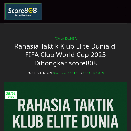
Skip
to
content
PIALA DUNIA
Rahasia Taktik Klub Elite Dunia di
FIFA Club World Cup 2025
Dibongkar score808
PUBLISHED ON
06/28/25 00:14
BY
SCORE808TV
28/06
2025