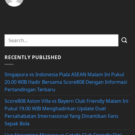
RECENTLY PUBLISHED
Singapura vs Indonesia Piala ASEAN Malam Ini Pukul
20.00 WIB Hadir Bersama Score808 Dengan Informasi
Pertandingan Terbaru
Score808 Aston Villa vs Bayern Club Friendly Malam Ini
Pukul 19.00 WIB Menghadirkan Update Duel
Persahabatan Internasional Yang Dinantikan Fans
Sepak Bola
Live Streaming Monaco vs Getafe Club Friendly Dini