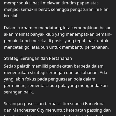
memproduksi hasil melawan tim-tim papan atas
menjadi semakin berat, sehingga pengaturan ini kian
krusial.
Dalam turnamen mendatang, kita kemungkinan besar
akan melihat banyak klub yang menempatkan pemain-
pemain kunci mereka di posisi yang tepat, baik untuk
mencetak gol ataupun untuk membantu pertahanan.
Strategi Serangan dan Pertahanan
Setiap pelatih memiliki pendekatan berbeda dalam
menentukan strategi serangan dan pertahanan. Ada
yang lebih fokus pada penguasaan bola dalam
permainan, sementara ada pula yang mengandalkan
serangan balik.
Serangan posession berbasis tim seperti Barcelona
dan Manchester City menuntut ketepatan passing dan