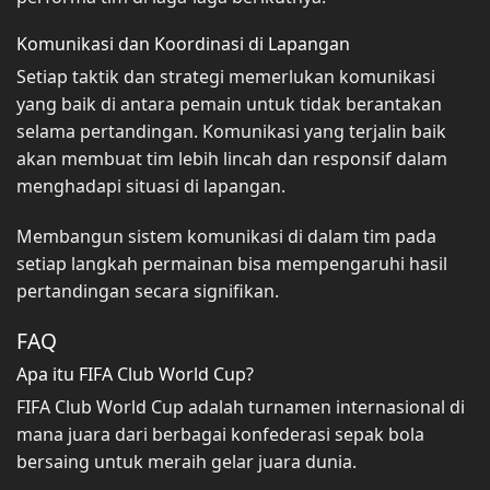
Komunikasi dan Koordinasi di Lapangan
Setiap taktik dan strategi memerlukan komunikasi
yang baik di antara pemain untuk tidak berantakan
selama pertandingan. Komunikasi yang terjalin baik
akan membuat tim lebih lincah dan responsif dalam
menghadapi situasi di lapangan.
Membangun sistem komunikasi di dalam tim pada
setiap langkah permainan bisa mempengaruhi hasil
pertandingan secara signifikan.
FAQ
Apa itu FIFA Club World Cup?
FIFA Club World Cup adalah turnamen internasional di
mana juara dari berbagai konfederasi sepak bola
bersaing untuk meraih gelar juara dunia.