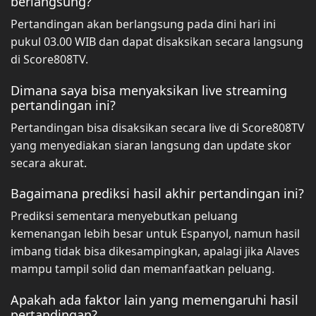
berlangsung?
Pertandingan akan berlangsung pada dini hari ini
pukul 03.00 WIB dan dapat disaksikan secara langsung
di Score808TV.
Dimana saya bisa menyaksikan live streaming
pertandingan ini?
Pertandingan bisa disaksikan secara live di Score808TV
yang menyediakan siaran langsung dan update skor
secara akurat.
Bagaimana prediksi hasil akhir pertandingan ini?
Prediksi sementara menyebutkan peluang
kemenangan lebih besar untuk Espanyol, namun hasil
imbang tidak bisa dikesampingkan, apalagi jika Alaves
mampu tampil solid dan memanfaatkan peluang.
Apakah ada faktor lain yang memengaruhi hasil
pertandingan?