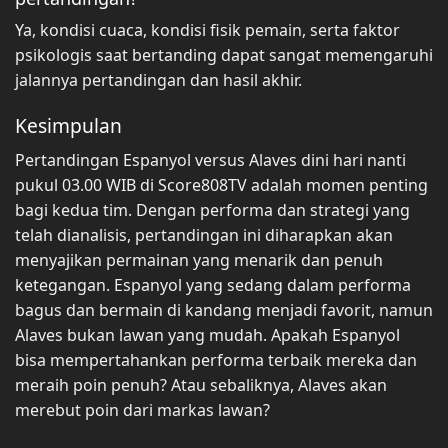
Ya, kondisi cuaca, kondisi fisik pemain, serta faktor
psikologis saat bertanding dapat sangat memengaruhi
jalannya pertandingan dan hasil akhir.
Kesimpulan
Pertandingan Espanyol versus Alaves dini hari nanti
pukul 03.00 WIB di Score808TV adalah momen penting
bagi kedua tim. Dengan performa dan strategi yang
telah dianalisis, pertandingan ini diharapkan akan
menyajikan permainan yang menarik dan penuh
ketegangan. Espanyol yang sedang dalam performa
bagus dan bermain di kandang menjadi favorit, namun
Alaves bukan lawan yang mudah. Apakah Espanyol
bisa mempertahankan performa terbaik mereka dan
meraih poin penuh? Atau sebaliknya, Alaves akan
merebut poin dari markas lawan?