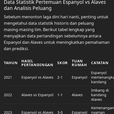
Data Statistik Pertemuan Espanyol vs Alaves
dan Analisis Peluang
Sebelum menonton laga dini hari nanti, penting untuk
mengetahui data statistik historis dan peluang
masing-masing tim. Berikut tabel lengkap yang
menyajikan data pertandingan sebelumnya antara
Espanyol dan Alaves untuk meningkatkan pemahaman
dan prediksi.
HASIL
TUAN
TAHUN
SKOR
CATATAN
PERTANDINGAN
RUMAH
Espanyol
2021
Espanyol vs Alaves
2-1
Espanyol
memenangk
kandang
Imbang di
2022
Alaves vs Espanyol
1-1
Alaves
kandang
Alaves
Kemenanga
2023
Espanyol vs Alaves
3-0
Espanyol
nyaman