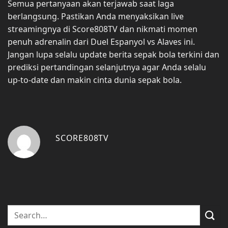
Semua pertanyaan akan terjawab saat laga
berlangsung. Pastikan Anda menyaksikan live
streamingnya di Score808TV dan nikmati momen
penuh adrenalin dari Duel Espanyol vs Alaves ini.
Jangan lupa selalu update berita sepak bola terkini dan
prediksi pertandingan selanjutnya agar Anda selalu
up-to-date dan makin cinta dunia sepak bola.
SCORE808TV