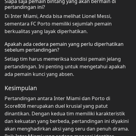
Siapa saja pemain bintang yang akan bermain di
pertandingan ini?
Di Inter Miami, Anda bisa melihat Lionel Messi,
sementara FC Porto memiliki sejumlah pemain
berkualitas yang layak diperhatikan.
Apakah ada cedera pemain yang perlu diperhatikan
sebelum pertandingan?
Setiap tim harus memeriksa kondisi pemain jelang
pertandingan. Ini penting untuk mengetahui apakah
ada pemain kunci yang absen.
Kesimpulan
Pertandingan antara Inter Miami dan Porto di
Score808 merupakan duel krusial yang patut
dinantikan. Dengan kedua tim memiliki karakteristik
dan kekuatan yang berbeda, pertandingan ini diyakini
akan menghadirkan aksi yang seru dan penuh drama.