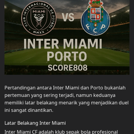
Pertandingan antara Inter Miami dan Porto bukanlah
pertemuan yang sering terjadi, namun keduanya
memiliki latar belakang menarik yang menjadikan duel
ini sangat dinantikan.
Latar Belakang Inter Miami
Inter Miami CF adalah klub sepak bola profesional