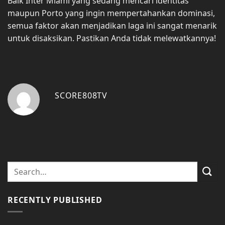
Baik Inter Miami yang sedang mencari identitas
maupun Porto yang ingin mempertahankan dominasi,
semua faktor akan menjadikan laga ini sangat menarik
untuk disaksikan. Pastikan Anda tidak melewatkannya!
SCORE808TV
RECENTLY PUBLISHED