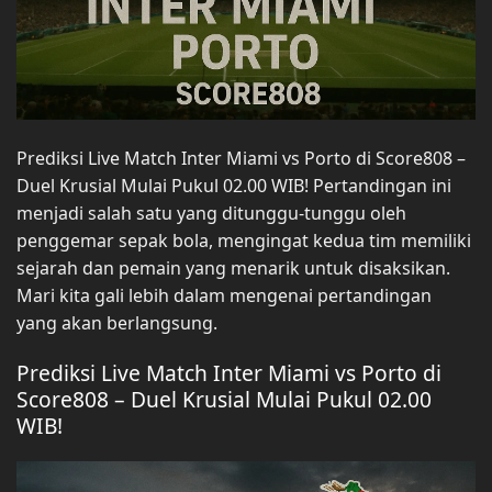
Prediksi Live Match Inter Miami vs Porto di Score808 –
Duel Krusial Mulai Pukul 02.00 WIB! Pertandingan ini
menjadi salah satu yang ditunggu-tunggu oleh
penggemar sepak bola, mengingat kedua tim memiliki
sejarah dan pemain yang menarik untuk disaksikan.
Mari kita gali lebih dalam mengenai pertandingan
yang akan berlangsung.
Prediksi Live Match Inter Miami vs Porto di
Score808 – Duel Krusial Mulai Pukul 02.00
WIB!