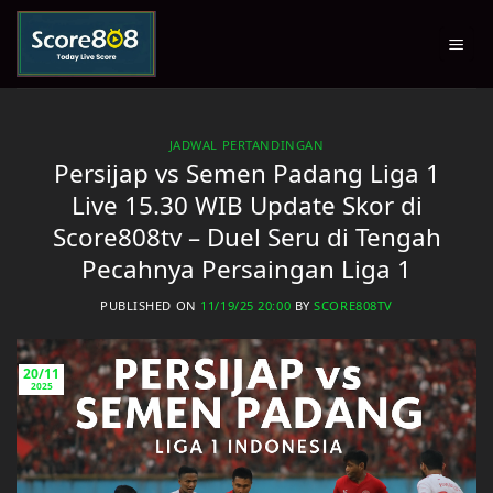
Skip
to
content
JADWAL PERTANDINGAN
Persijap vs Semen Padang Liga 1
Live 15.30 WIB Update Skor di
Score808tv – Duel Seru di Tengah
Pecahnya Persaingan Liga 1
PUBLISHED ON
11/19/25 20:00
BY
SCORE808TV
20/11
2025