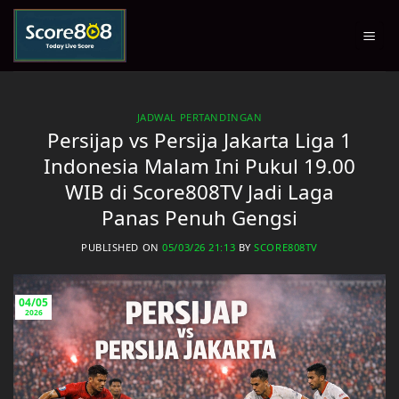
Skip
to
content
JADWAL PERTANDINGAN
Persijap vs Persija Jakarta Liga 1
Indonesia Malam Ini Pukul 19.00
WIB di Score808TV Jadi Laga
Panas Penuh Gengsi
PUBLISHED ON
05/03/26 21:13
BY
SCORE808TV
04/05
2026