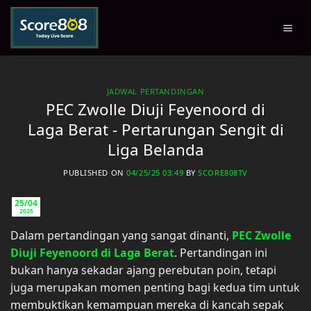
Skip
to
content
JADWAL PERTANDINGAN
PEC Zwolle Diuji Feyenoord di
Laga Berat - Pertarungan Sengit di
Liga Belanda
PUBLISHED ON
04/25/25 03:49
BY
SCORE808TV
25/04
2025
Dalam pertandingan yang sangat dinanti,
PEC Zwolle
Diuji Feyenoord di Laga Berat
. Pertandingan ini
bukan hanya sekadar ajang perebutan poin, tetapi
juga merupakan momen penting bagi kedua tim untuk
membuktikan kemampuan mereka di kancah sepak