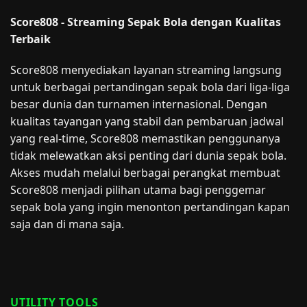
Score808 - Streaming Sepak Bola dengan Kualitas
Terbaik
Score808 menyediakan layanan streaming langsung
untuk berbagai pertandingan sepak bola dari liga-liga
besar dunia dan turnamen internasional. Dengan
kualitas tayangan yang stabil dan pembaruan jadwal
yang real-time, Score808 memastikan penggunanya
tidak melewatkan aksi penting dari dunia sepak bola.
Akses mudah melalui berbagai perangkat membuat
Score808 menjadi pilihan utama bagi penggemar
sepak bola yang ingin menonton pertandingan kapan
saja dan di mana saja.
UTILITY TOOLS