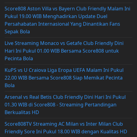
Score808 Aston Villa vs Bayern Club Friendly Malam Ini
Pukul 19.00 WIB Menghadirkan Update Duel
Persahabatan Internasional Yang Dinantikan Fans
Sepak Bola
Live Streaming Monaco vs Getafe Club Friendly Dini
Hari Ini Pukul 01.00 WIB Bersama Score808 untuk
Pecinta Bola
KuPS vs U Craiova Liga Eropa UEFA Malam Ini Pukul
22.00 WIB Bersama Score808 Siap Memikat Pecinta
Bola
Arsenal vs Real Betis Club Friendly Dini Hari Ini Pukul
01.30 WIB di Score808 - Streaming Pertandingan
Berkualitas HD
Score808TV Streaming AC Milan vs Inter Milan Club
Friendly Sore Ini Pukul 18.00 WIB dengan Kualitas HD