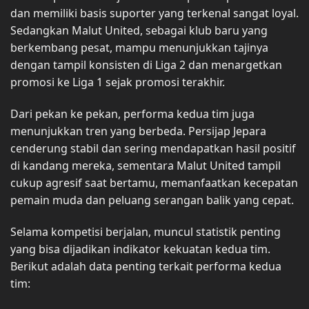
dan memiliki basis suporter yang terkenal sangat loyal.
Sedangkan Malut United, sebagai klub baru yang
berkembang pesat, mampu menunjukkan tajinya
dengan tampil konsisten di Liga 2 dan menargetkan
promosi ke Liga 1 sejak promosi terakhir.
Dari pekan ke pekan, performa kedua tim juga
menunjukkan tren yang berbeda. Persijap Jepara
cenderung stabil dan sering mendapatkan hasil positif
di kandang mereka, sementara Malut United tampil
cukup agresif saat bertamu, memanfaatkan kecepatan
pemain muda dan peluang serangan balik yang cepat.
Selama kompetisi berjalan, muncul statistik penting
yang bisa dijadikan indikator kekuatan kedua tim.
Berikut adalah data penting terkait performa kedua
tim: