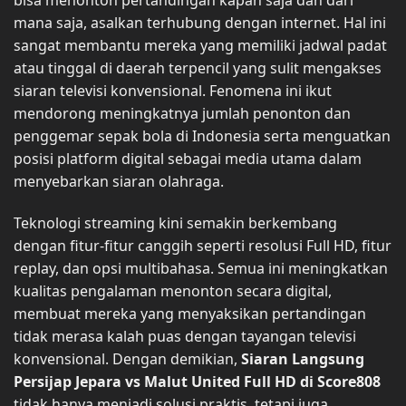
bisa menonton pertandingan kapan saja dan dari
mana saja, asalkan terhubung dengan internet. Hal ini
sangat membantu mereka yang memiliki jadwal padat
atau tinggal di daerah terpencil yang sulit mengakses
siaran televisi konvensional. Fenomena ini ikut
mendorong meningkatnya jumlah penonton dan
penggemar sepak bola di Indonesia serta menguatkan
posisi platform digital sebagai media utama dalam
menyebarkan siaran olahraga.
Teknologi streaming kini semakin berkembang
dengan fitur-fitur canggih seperti resolusi Full HD, fitur
replay, dan opsi multibahasa. Semua ini meningkatkan
kualitas pengalaman menonton secara digital,
membuat mereka yang menyaksikan pertandingan
tidak merasa kalah puas dengan tayangan televisi
konvensional. Dengan demikian,
Siaran Langsung
Persijap Jepara vs Malut United Full HD di Score808
tidak hanya menjadi solusi praktis, tetapi juga