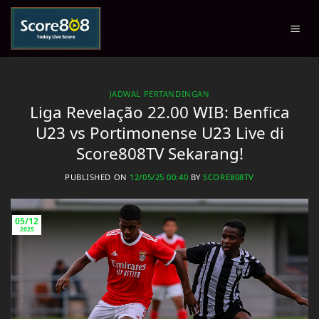
Skip
to
content
JADWAL PERTANDINGAN
Liga Revelação 22.00 WIB: Benfica
U23 vs Portimonense U23 Live di
Score808TV Sekarang!
PUBLISHED ON
12/05/25 00:40
BY
SCORE808TV
05/12
2025