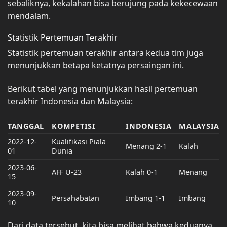
sebaliknya, kekalahan bisa berujung pada kekecewaan
mendalam.
Statistik Pertemuan Terakhir
Statistik pertemuan terakhir antara kedua tim juga
menunjukkan betapa ketatnya persaingan ini.
Berikut tabel yang menunjukkan hasil pertemuan
terakhir Indonesia dan Malaysia:
TANGGAL
KOMPETISI
INDONESIA
MALAYSIA
2022-12-
Kualifikasi Piala
Menang 2-1
Kalah
01
Dunia
2023-06-
AFF U-23
Kalah 0-1
Menang
15
2023-09-
Persahabatan
Imbang 1-1
Imbang
10
Dari data tersebut, kita bisa melihat bahwa keduanya