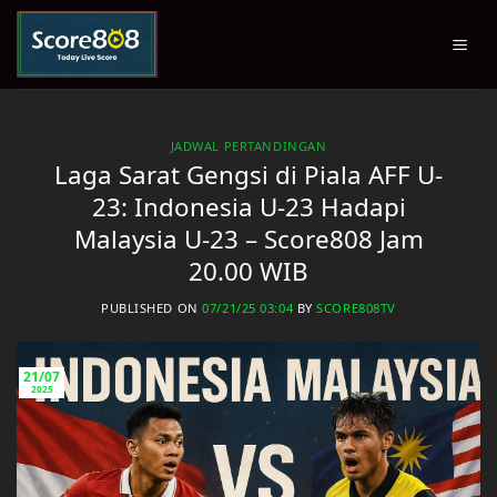
Skip
to
content
JADWAL PERTANDINGAN
Laga Sarat Gengsi di Piala AFF U-
23: Indonesia U-23 Hadapi
Malaysia U-23 – Score808 Jam
20.00 WIB
PUBLISHED ON
07/21/25 03:04
BY
SCORE808TV
21/07
2025