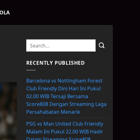
BOLA
RECENTLY PUBLISHED
Barcelona vs Nottingham Forest
Club Friendly Dini Hari Ini Pukul
02.00 WIB Tersaji Bersama
Score808 Dengan Streaming Laga
Persahabatan Menarik
PSG vs Man United Club Friendly
Malam Ini Pukul 22.00 WIB Hadir
Dalam Streaming Score808