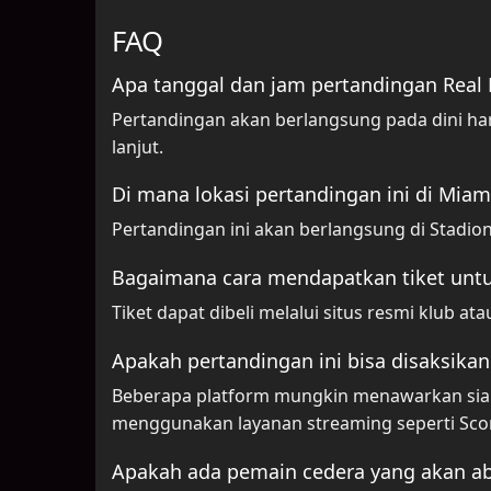
FAQ
Apa tanggal dan jam pertandingan Real M
Pertandingan akan berlangsung pada dini har
lanjut.
Di mana lokasi pertandingan ini di Miam
Pertandingan ini akan berlangsung di Stadion
Bagaimana cara mendapatkan tiket untu
Tiket dapat dibeli melalui situs resmi klub at
Apakah pertandingan ini bisa disaksikan 
Beberapa platform mungkin menawarkan siar
menggunakan layanan streaming seperti Sco
Apakah ada pemain cedera yang akan ab