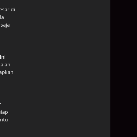
esar di
la
 saja
Ini
kalah
iapkan
r
siap
antu