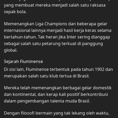
yang membuat mereka menjadi salah satu raksasa
sepak bola.
Memenangkan Liga Champions dan beberapa gelar
internasional lainnya menjadi hasil kerja keras selama
bertahun-tahun. Tak heran jika Inter sering dianggap
sebagai salah satu petarung terkuat di panggung
global.
Sejarah Fluminense
Di sisi lain, Fluminense terbentuk pada tahun 1902 dan
merupakan salah satu klub tertua di Brasil.
Mereka telah memenangkan berbagai gelar domestik
dan kontinental, dan kerap kali positif berkontribusi
dalam pengembangan talenta muda Brasil.
Dengan filosofi bermain yang tak lekang oleh waktu,