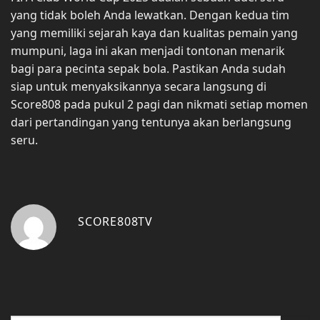
yang tidak boleh Anda lewatkan. Dengan kedua tim
yang memiliki sejarah kaya dan kualitas pemain yang
mumpuni, laga ini akan menjadi tontonan menarik
bagi para pecinta sepak bola. Pastikan Anda sudah
siap untuk menyaksikannya secara langsung di
Score808 pada pukul 2 pagi dan nikmati setiap momen
dari pertandingan yang tentunya akan berlangsung
seru.
SCORE808TV