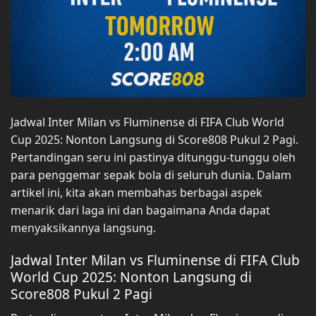
Jadwal Inter Milan vs Fluminense di FIFA Club World
Cup 2025: Nonton Langsung di Score808 Pukul 2 Pagi.
Pertandingan seru ini pastinya ditunggu-tunggu oleh
para penggemar sepak bola di seluruh dunia. Dalam
artikel ini, kita akan membahas berbagai aspek
menarik dari laga ini dan bagaimana Anda dapat
menyaksikannya langsung.
Jadwal Inter Milan vs Fluminense di FIFA Club
World Cup 2025: Nonton Langsung di
Score808 Pukul 2 Pagi