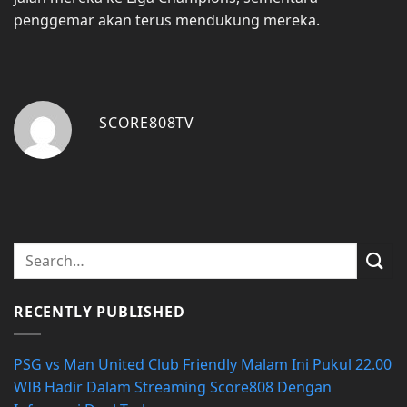
penggemar akan terus mendukung mereka.
SCORE808TV
RECENTLY PUBLISHED
PSG vs Man United Club Friendly Malam Ini Pukul 22.00
WIB Hadir Dalam Streaming Score808 Dengan