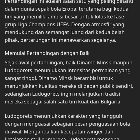
Pertandingan ini adalah salah satu yang paling dinanti
dalam dunia sepak bola Eropa, terutama bagi kedua
tim yang memiliki ambisi besar untuk lolos ke fase
grup Liga Champions UEFA. Dengan atmosfir yang
mendukung dan semangat juang dari kedua belah
pihak, pertarungan ini menawarkan segalanya.
Memulai Pertandingan dengan Baik
Sejak awal pertandingan, baik Dinamo Minsk maupun
Ludogorets menunjukkan intensitas permainan yang
sangat tinggi. Dinamo Minsk berambisi untuk
menunjukkan kualitas mereka di depan publik sendiri,
sedangkan Ludogorets ingin melanjutkan tradisi
mereka sebagai salah satu tim kuat dari Bulgaria.
Ludogorets menunjukkan karakter yang tangguh
dengan menguasai sebagian besar penguasaan bola
di awal. Mengandalkan kecepatan winger dan
ketajaman striker mereka, Ludogorets mencoba