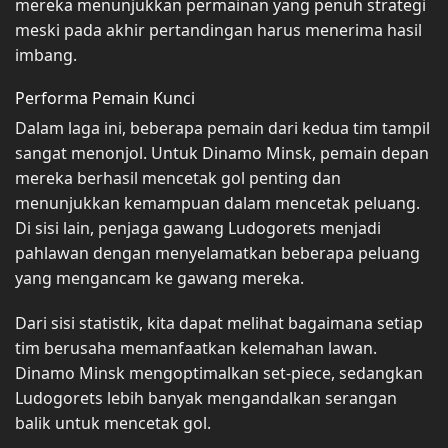
mereka menunjukkan permainan yang penuh strategi
meski pada akhir pertandingan harus menerima hasil
imbang.
Performa Pemain Kunci
Dalam laga ini, beberapa pemain dari kedua tim tampil
sangat menonjol. Untuk Dinamo Minsk, pemain depan
mereka berhasil mencetak gol penting dan
menunjukkan kemampuan dalam mencetak peluang.
Di sisi lain, penjaga gawang Ludogorets menjadi
pahlawan dengan menyelamatkan beberapa peluang
yang mengancam ke gawang mereka.
Dari sisi statistik, kita dapat melihat bagaimana setiap
tim berusaha memanfaatkan kelemahan lawan.
Dinamo Minsk mengoptimalkan set-piece, sedangkan
Ludogorets lebih banyak mengandalkan serangan
balik untuk mencetak gol.