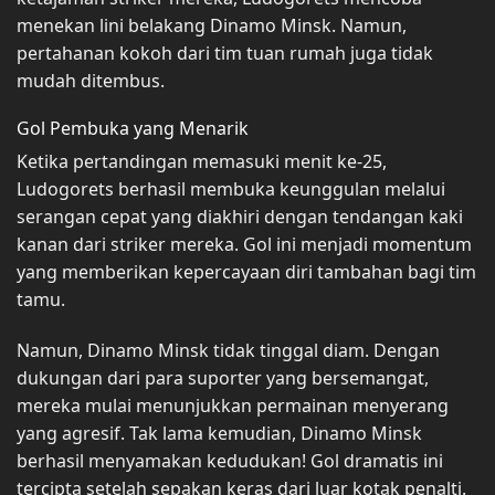
menekan lini belakang Dinamo Minsk. Namun,
pertahanan kokoh dari tim tuan rumah juga tidak
mudah ditembus.
Gol Pembuka yang Menarik
Ketika pertandingan memasuki menit ke-25,
Ludogorets berhasil membuka keunggulan melalui
serangan cepat yang diakhiri dengan tendangan kaki
kanan dari striker mereka. Gol ini menjadi momentum
yang memberikan kepercayaan diri tambahan bagi tim
tamu.
Namun, Dinamo Minsk tidak tinggal diam. Dengan
dukungan dari para suporter yang bersemangat,
mereka mulai menunjukkan permainan menyerang
yang agresif. Tak lama kemudian, Dinamo Minsk
berhasil menyamakan kedudukan! Gol dramatis ini
tercipta setelah sepakan keras dari luar kotak penalti.