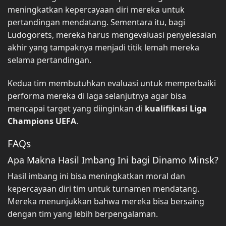
meningkatkan kepercayaan diri mereka untuk
pertandingan mendatang. Sementara itu, bagi
Ludogorets, mereka harus mengevaluasi penyelesaian
akhir yang tampaknya menjadi titik lemah mereka
selama pertandingan.
Kedua tim membutuhkan evaluasi untuk memperbaiki
performa mereka di laga selanjutnya agar bisa
mencapai target yang diinginkan di
kualifikasi Liga
Champions UEFA
.
FAQs
Apa Makna Hasil Imbang Ini bagi Dinamo Minsk?
Hasil imbang ini bisa meningkatkan moral dan
kepercayaan diri tim untuk turnamen mendatang.
Mereka menunjukkan bahwa mereka bisa bersaing
dengan tim yang lebih berpengalaman.