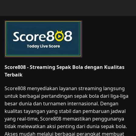
Score808 - Streaming Sepak Bola dengan Kualitas
Terbaik
Score808 menyediakan layanan streaming langsung
untuk berbagai pertandingan sepak bola dari liga-liga
besar dunia dan turnamen internasional. Dengan
kualitas tayangan yang stabil dan pembaruan jadwal
yang real-time, Score808 memastikan penggunanya
tidak melewatkan aksi penting dari dunia sepak bola.
Akses mudah melalui berbagai perangkat membuat