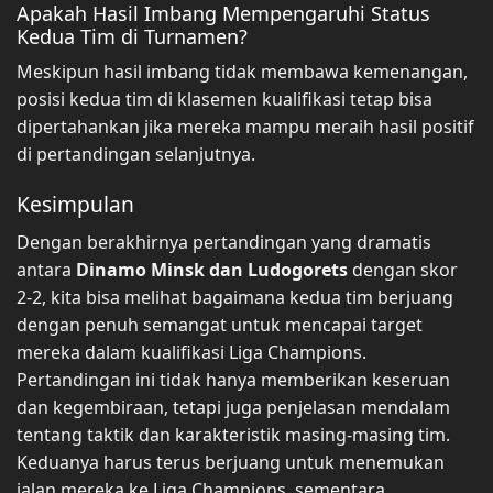
Apakah Hasil Imbang Mempengaruhi Status
Kedua Tim di Turnamen?
Meskipun hasil imbang tidak membawa kemenangan,
posisi kedua tim di klasemen kualifikasi tetap bisa
dipertahankan jika mereka mampu meraih hasil positif
di pertandingan selanjutnya.
Kesimpulan
Dengan berakhirnya pertandingan yang dramatis
antara
Dinamo Minsk dan Ludogorets
dengan skor
2-2, kita bisa melihat bagaimana kedua tim berjuang
dengan penuh semangat untuk mencapai target
mereka dalam kualifikasi Liga Champions.
Pertandingan ini tidak hanya memberikan keseruan
dan kegembiraan, tetapi juga penjelasan mendalam
tentang taktik dan karakteristik masing-masing tim.
Keduanya harus terus berjuang untuk menemukan
jalan mereka ke Liga Champions, sementara