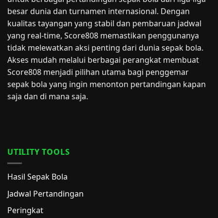
besar dunia dan turnamen internasional. Dengan
kualitas tayangan yang stabil dan pembaruan jadwal
yang real-time, Score808 memastikan penggunanya
tidak melewatkan aksi penting dari dunia sepak bola.
Akses mudah melalui berbagai perangkat membuat
Score808 menjadi pilihan utama bagi penggemar
sepak bola yang ingin menonton pertandingan kapan
saja dan di mana saja.
UTILITY TOOLS
Hasil Sepak Bola
Jadwal Pertandingan
Peringkat