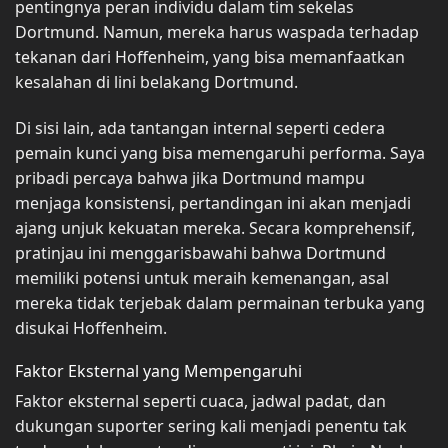
pentingnya peran individu dalam tim sekelas
Dortmund. Namun, mereka harus waspada terhadap
tekanan dari Hoffenheim, yang bisa memanfaatkan
kesalahan di lini belakang Dortmund.
Di sisi lain, ada tantangan internal seperti cedera
pemain kunci yang bisa memengaruhi performa. Saya
pribadi percaya bahwa jika Dortmund mampu
menjaga konsistensi, pertandingan ini akan menjadi
ajang unjuk kekuatan mereka. Secara komprehensif,
pratinjau ini menggarisbawahi bahwa Dortmund
memiliki potensi untuk meraih kemenangan, asal
mereka tidak terjebak dalam permainan terbuka yang
disukai Hoffenheim.
Faktor Eksternal yang Mempengaruhi
Faktor eksternal seperti cuaca, jadwal padat, dan
dukungan suporter sering kali menjadi penentu tak