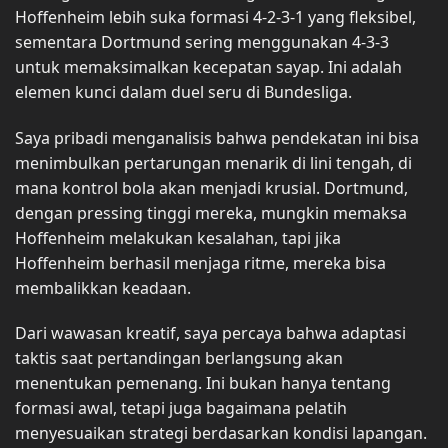
Hoffenheim lebih suka formasi 4-2-3-1 yang fleksibel,
sementara Dortmund sering menggunakan 4-3-3
untuk memaksimalkan kecepatan sayap. Ini adalah
elemen kunci dalam duel seru di Bundesliga.
Saya pribadi menganalisis bahwa pendekatan ini bisa
menimbulkan pertarungan menarik di lini tengah, di
mana kontrol bola akan menjadi krusial. Dortmund,
dengan pressing tinggi mereka, mungkin memaksa
Hoffenheim melakukan kesalahan, tapi jika
Hoffenheim berhasil menjaga ritme, mereka bisa
membalikkan keadaan.
Dari wawasan kreatif, saya percaya bahwa adaptasi
taktis saat pertandingan berlangsung akan
menentukan pemenang. Ini bukan hanya tentang
formasi awal, tetapi juga bagaimana pelatih
menyesuaikan strategi berdasarkan kondisi lapangan.