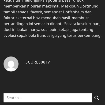
kedua tim menunjukkan potensi besar untuk
memberikan hiburan maksimal. Meskipun Dortmund
tampil sebagai favorit, semangat Hoffenheim dan
faktor eksternal bisa mengubah hasil, membuat
pertandingan ini semakin dinanti. Secara keseluruhan,
duel ini bukan hanya soal poin, tetapi juga tentang
evolusi sepak bola Bundesliga yang terus berkembang.
SCORE808TV