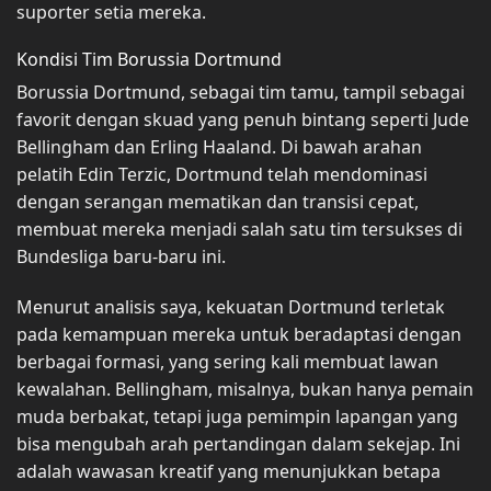
suporter setia mereka.
Kondisi Tim Borussia Dortmund
Borussia Dortmund, sebagai tim tamu, tampil sebagai
favorit dengan skuad yang penuh bintang seperti Jude
Bellingham dan Erling Haaland. Di bawah arahan
pelatih Edin Terzic, Dortmund telah mendominasi
dengan serangan mematikan dan transisi cepat,
membuat mereka menjadi salah satu tim tersukses di
Bundesliga baru-baru ini.
Menurut analisis saya, kekuatan Dortmund terletak
pada kemampuan mereka untuk beradaptasi dengan
berbagai formasi, yang sering kali membuat lawan
kewalahan. Bellingham, misalnya, bukan hanya pemain
muda berbakat, tetapi juga pemimpin lapangan yang
bisa mengubah arah pertandingan dalam sekejap. Ini
adalah wawasan kreatif yang menunjukkan betapa