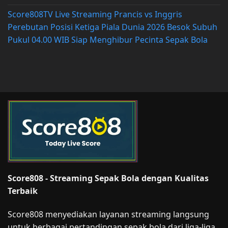
Score808TV Live Streaming Prancis vs Inggris
Perebutan Posisi Ketiga Piala Dunia 2026 Besok Subuh
Pukul 04.00 WIB Siap Menghibur Pecinta Sepak Bola
Score808 - Streaming Sepak Bola dengan Kualitas
Terbaik
Score808 menyediakan layanan streaming langsung
untuk berbagai pertandingan sepak bola dari liga-liga