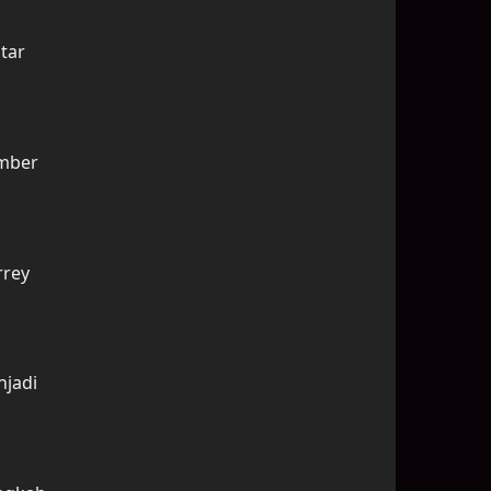
tar
ember
rrey
njadi