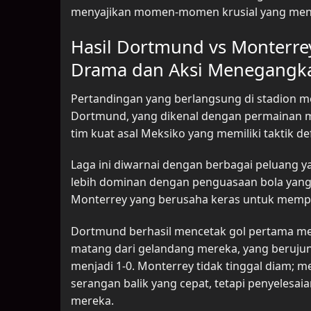
menyajikan momen-momen krusial yang menar
Hasil Dortmund vs Monterrey
Drama dan Aksi Menegangk
Pertandingan yang berlangsung di stadion me
Dortmund, yang dikenal dengan permainan 
tim kuat asal Meksiko yang memiliki taktik def
Laga ini diwarnai dengan berbagai peluang y
lebih dominan dengan penguasaan bola yang
Monterrey yang berusaha keras untuk mem
Dortmund berhasil mencetak gol pertama mel
matang dari gelandang mereka, yang beruju
menjadi 1-0. Monterrey tidak tinggal diam
serangan balik yang cepat, tetapi penyelesa
mereka.