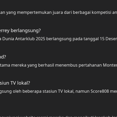
unan yang mempertemukan juara dari berbagai kompetisi an
rrey berlangsung?
a Dunia Antarklub 2025 berlangsung pada tanggal 15 Des
nd?
utama mereka yang berhasil menembus pertahanan Monte
siun TV lokal?
angsung oleh beberapa stasiun TV lokal, namun Score808 me