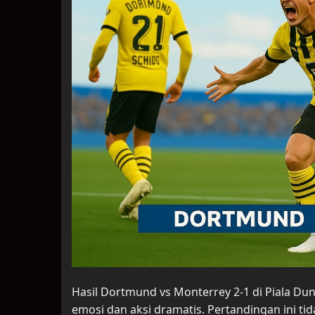
Hasil Dortmund vs Monterrey 2-1 di Piala D
emosi dan aksi dramatis. Pertandingan ini t