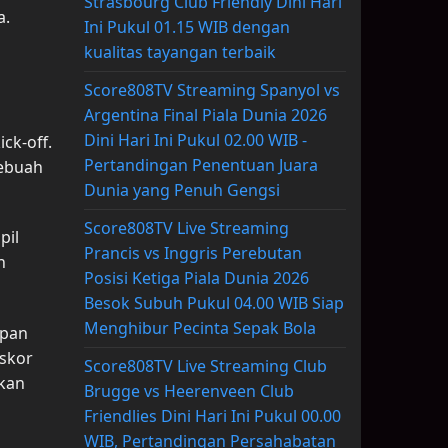
Strasbourg Club Friendly Dini Hari
a.
Ini Pukul 01.15 WIB dengan
kualitas tayangan terbaik
Score808TV Streaming Spanyol vs
Argentina Final Piala Dunia 2026
Dini Hari Ini Pukul 02.00 WIB -
ck-off.
Pertandingan Penentuan Juara
sebuah
Dunia yang Penuh Gengsi
Score808TV Live Streaming
pil
Prancis vs Inggris Perebutan
n
Posisi Ketiga Piala Dunia 2026
Besok Subuh Pukul 04.00 WIB Siap
Menghibur Pecinta Sepak Bola
mpan
skor
Score808TV Live Streaming Club
kan
Brugge vs Heerenveen Club
Friendlies Dini Hari Ini Pukul 00.00
WIB, Pertandingan Persahabatan