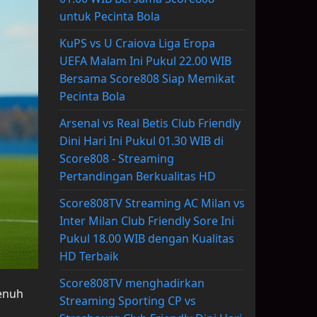
untuk Pecinta Bola
KuPS vs U Craiova Liga Eropa
UEFA Malam Ini Pukul 22.00 WIB
Bersama Score808 Siap Memikat
Pecinta Bola
Arsenal vs Real Betis Club Friendly
Dini Hari Ini Pukul 01.30 WIB di
Score808 - Streaming
Pertandingan Berkualitas HD
Score808TV Streaming AC Milan vs
Inter Milan Club Friendly Sore Ini
Pukul 18.00 WIB dengan Kualitas
HD Terbaik
Score808TV menghadirkan
penuh
Streaming Sporting CP vs