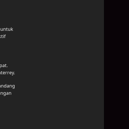
 untuk
tif
pat.
terrey.
landang
engan