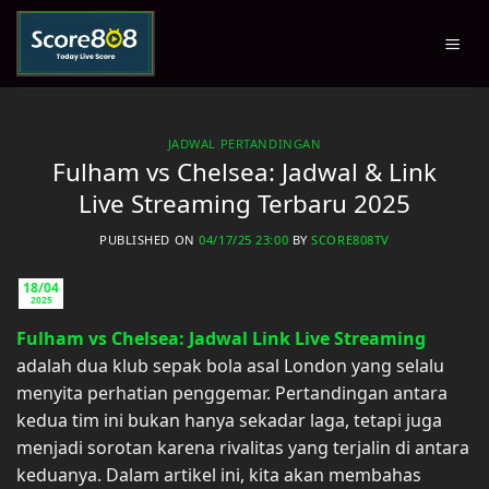
Skip
to
content
JADWAL PERTANDINGAN
Fulham vs Chelsea: Jadwal & Link
Live Streaming Terbaru 2025
PUBLISHED ON
04/17/25 23:00
BY
SCORE808TV
18/04
2025
Fulham vs Chelsea: Jadwal Link Live Streaming
adalah dua klub sepak bola asal London yang selalu
menyita perhatian penggemar. Pertandingan antara
kedua tim ini bukan hanya sekadar laga, tetapi juga
menjadi sorotan karena rivalitas yang terjalin di antara
keduanya. Dalam artikel ini, kita akan membahas