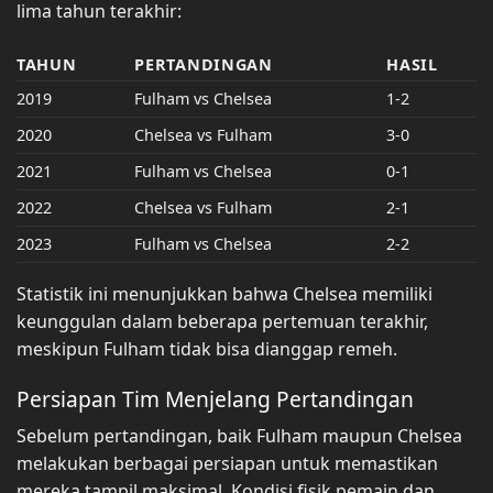
lima tahun terakhir:
TAHUN
PERTANDINGAN
HASIL
2019
Fulham vs Chelsea
1-2
2020
Chelsea vs Fulham
3-0
2021
Fulham vs Chelsea
0-1
2022
Chelsea vs Fulham
2-1
2023
Fulham vs Chelsea
2-2
Statistik ini menunjukkan bahwa Chelsea memiliki
keunggulan dalam beberapa pertemuan terakhir,
meskipun Fulham tidak bisa dianggap remeh.
Persiapan Tim Menjelang Pertandingan
Sebelum pertandingan, baik Fulham maupun Chelsea
melakukan berbagai persiapan untuk memastikan
mereka tampil maksimal. Kondisi fisik pemain dan