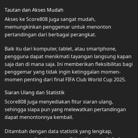
Tautan dan Akses Mudah
Akses ke Score808 juga sangat mudah,
memungkinkan penggemar untuk menonton
pertandingan dari berbagai perangkat.
Baik itu dari komputer, tablet, atau smartphone,
pengguna dapat menikmati tayangan langsung kapan
saja dan di mana saja. Ini memberikan fleksibilitas bagi
penggemar yang tidak ingin ketinggalan momen-
momen penting dari final FIFA Club World Cup 2025.
Siaran Ulang dan Statistik
Score808 juga menyediakan fitur siaran ulang,
sehingga siapa pun yang melewatkan pertandingan
dapat menontonnya kembali.
Ditambah dengan data statistik yang lengkap,