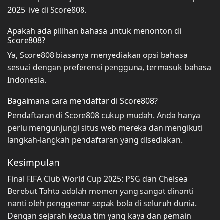
2025 live di Score808.
Apakah ada pilihan bahasa untuk menonton di
Score808?
Ya, Score808 biasanya menyediakan opsi bahasa
sesuai dengan preferensi pengguna, termasuk bahasa
Indonesia.
Bagaimana cara mendaftar di Score808?
Pendaftaran di Score808 cukup mudah. Anda hanya
perlu mengunjungi situs web mereka dan mengikuti
langkah-langkah pendaftaran yang disediakan.
Kesimpulan
Final FIFA Club World Cup 2025: PSG dan Chelsea
Berebut Tahta adalah momen yang sangat dinanti-
nanti oleh penggemar sepak bola di seluruh dunia.
Dengan sejarah kedua tim yang kaya dan pemain