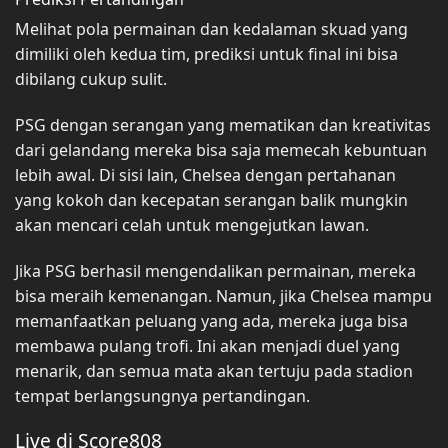
Melihat pola permainan dan kedalaman skuad yang
dimiliki oleh kedua tim, prediksi untuk final ini bisa
dibilang cukup sulit.
PSG dengan serangan yang mematikan dan kreativitas
dari gelandang mereka bisa saja memecah kebuntuan
lebih awal. Di sisi lain, Chelsea dengan pertahanan
yang kokoh dan kecepatan serangan balik mungkin
akan mencari celah untuk mengejutkan lawan.
Jika PSG berhasil mengendalikan permainan, mereka
bisa meraih kemenangan. Namun, jika Chelsea mampu
memanfaatkan peluang yang ada, mereka juga bisa
membawa pulang trofi. Ini akan menjadi duel yang
menarik, dan semua mata akan tertuju pada stadion
tempat berlangsungnya pertandingan.
Live di Score808