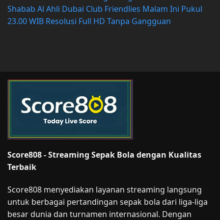
Shabab Al Ahli Dubai Club Friendlies Malam Ini Pukul
23.00 WIB Resolusi Full HD Tanpa Gangguan
Score808 - Streaming Sepak Bola dengan Kualitas
Terbaik
Score808 menyediakan layanan streaming langsung
untuk berbagai pertandingan sepak bola dari liga-liga
besar dunia dan turnamen internasional. Dengan