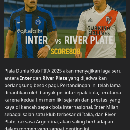
Piala Dunia Klub FIFA 2025 akan menyajikan laga seru
antara
Inter
dan
River Plate
yang dijadwalkan
berlangsung besok pagi. Pertandingan ini telah lama
dinantikan oleh banyak pecinta sepak bola, terutama
karena kedua tim memiliki sejarah dan prestasi yang
kaya di kancah sepak bola internasional. Inter Milan,
sebagai salah satu klub terbesar di Italia, dan River
Plate, raksasa Argentina, akan saling berhadapan
dalam momen yang sangat penting ini.