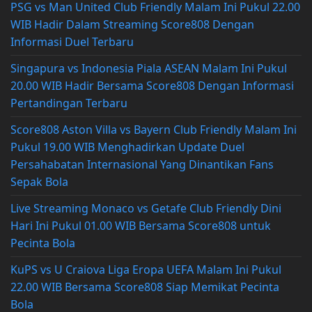
PSG vs Man United Club Friendly Malam Ini Pukul 22.00
WIB Hadir Dalam Streaming Score808 Dengan
Informasi Duel Terbaru
Singapura vs Indonesia Piala ASEAN Malam Ini Pukul
20.00 WIB Hadir Bersama Score808 Dengan Informasi
Pertandingan Terbaru
Score808 Aston Villa vs Bayern Club Friendly Malam Ini
Pukul 19.00 WIB Menghadirkan Update Duel
Persahabatan Internasional Yang Dinantikan Fans
Sepak Bola
Live Streaming Monaco vs Getafe Club Friendly Dini
Hari Ini Pukul 01.00 WIB Bersama Score808 untuk
Pecinta Bola
KuPS vs U Craiova Liga Eropa UEFA Malam Ini Pukul
22.00 WIB Bersama Score808 Siap Memikat Pecinta
Bola