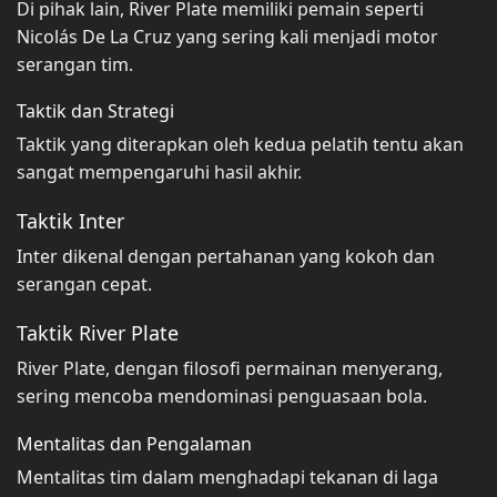
Di pihak lain, River Plate memiliki pemain seperti
Nicolás De La Cruz yang sering kali menjadi motor
serangan tim.
Taktik dan Strategi
Taktik yang diterapkan oleh kedua pelatih tentu akan
sangat mempengaruhi hasil akhir.
Taktik Inter
Inter dikenal dengan pertahanan yang kokoh dan
serangan cepat.
Taktik River Plate
River Plate, dengan filosofi permainan menyerang,
sering mencoba mendominasi penguasaan bola.
Mentalitas dan Pengalaman
Mentalitas tim dalam menghadapi tekanan di laga