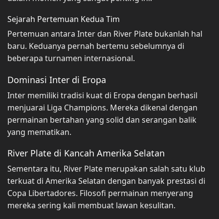
Sejarah Pertemuan Kedua Tim
Pertemuan antara Inter dan River Plate bukanlah hal
baru. Keduanya pernah bertemu sebelumnya di
beberapa turnamen internasional.
Dominasi Inter di Eropa
Inter memiliki tradisi kuat di Eropa dengan berhasil
menjuarai Liga Champions. Mereka dikenal dengan
permainan bertahan yang solid dan serangan balik
yang mematikan.
River Plate di Kancah Amerika Selatan
Sementara itu, River Plate merupakan salah satu klub
terkuat di Amerika Selatan dengan banyak prestasi di
Copa Libertadores. Filosofi permainan menyerang
mereka sering kali membuat lawan kesulitan.