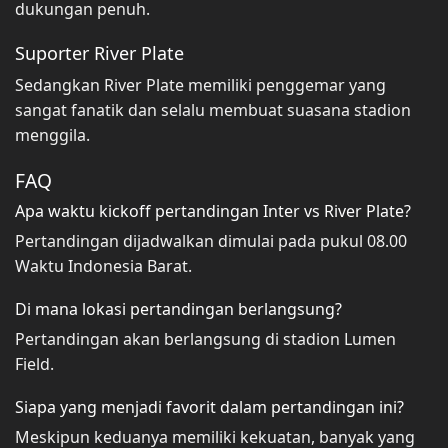
dukungan penuh.
Suporter River Plate
Sedangkan River Plate memiliki penggemar yang
sangat fanatik dan selalu membuat suasana stadion
menggila.
FAQ
Apa waktu kickoff pertandingan Inter vs River Plate?
Pertandingan dijadwalkan dimulai pada pukul 08.00
Waktu Indonesia Barat.
Di mana lokasi pertandingan berlangsung?
Pertandingan akan berlangsung di stadion Lumen
Field.
Siapa yang menjadi favorit dalam pertandingan ini?
Meskipun keduanya memiliki kekuatan, banyak yang