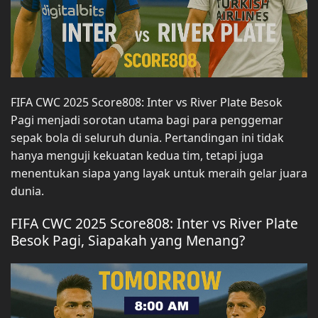
FIFA CWC 2025 Score808: Inter vs River Plate Besok
Pagi menjadi sorotan utama bagi para penggemar
sepak bola di seluruh dunia. Pertandingan ini tidak
hanya menguji kekuatan kedua tim, tetapi juga
menentukan siapa yang layak untuk meraih gelar juara
dunia.
FIFA CWC 2025 Score808: Inter vs River Plate
Besok Pagi, Siapakah yang Menang?