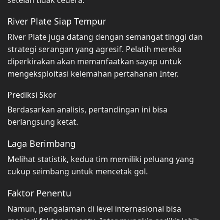
River Plate Siap Tempur
River Plate juga datang dengan semangat tinggi dan
strategi serangan yang agresif. Pelatih mereka
diperkirakan akan memanfaatkan sayap untuk
mengeksploitasi kelemahan pertahanan Inter.
Prediksi Skor
Berdasarkan analisis, pertandingan ini bisa
berlangsung ketat.
Laga Berimbang
Melihat statistik, kedua tim memiliki peluang yang
cukup seimbang untuk mencetak gol.
Faktor Penentu
Namun, pengalaman di level internasional bisa