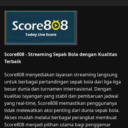
Score808 - Streaming Sepak Bola dengan Kualitas
Terbaik
Score808 menyediakan layanan streaming langsung
untuk berbagai pertandingan sepak bola dari liga-liga
besar dunia dan turnamen internasional. Dengan
kualitas tayangan yang stabil dan pembaruan jadwal
yang real-time, Score808 memastikan penggunanya
tidak melewatkan aksi penting dari dunia sepak bola.
Akses mudah melalui berbagai perangkat membuat
Score808 menjadi pilihan utama bagi penggemar