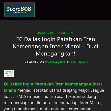
Skip
to
content
JADWAL PERTANDINGAN
FC Dallas Ingin Patahkan Tren
Kemenangan Inter Miami – Duel
Menegangkan!
PUBLISHED ON
04/26/25 23:46
BY
SCORE808TV
27/04
2025
FC Dallas Ingin Patahkan Tren Kemenangan Inter
Miami
menjadi sorotan utama di ajang Major League
Soccer (MLS) musim ini. Tim asal Texas ini sedang
mempersiapkan diri untuk menghadapi Inter Miami,
yang tengah menikmati rentetan kemenangan