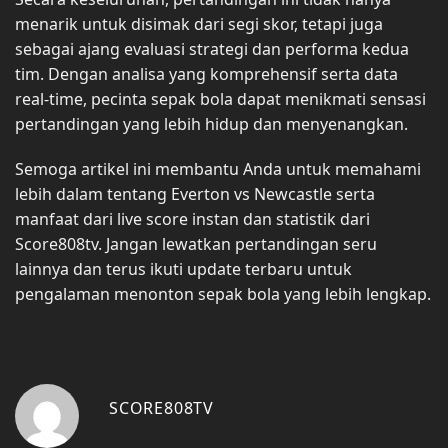
menarik untuk disimak dari segi skor, tetapi juga
sebagai ajang evaluasi strategi dan performa kedua
tim. Dengan analisa yang komprehensif serta data
real-time, pecinta sepak bola dapat menikmati sensasi
pertandingan yang lebih hidup dan menyenangkan.
Semoga artikel ini membantu Anda untuk memahami
lebih dalam tentang Everton vs Newcastle serta
manfaat dari live score instan dan statistik dari
Score808tv. Jangan lewatkan pertandingan seru
lainnya dan terus ikuti update terbaru untuk
pengalaman menonton sepak bola yang lebih lengkap.
SCORE808TV