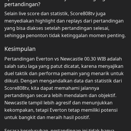
pertandingan?
Selain live score dan statistik, Score808tv juga
menyediakan highlight dan replays dari pertandingan
yang bisa diakses setelah pertandingan selesai,
sehingga penonton tidak ketinggalan momen penting.
Kesimpulan
Pertandingan Everton vs Newcastle 00.30 WIB adalah
salah satu laga yang patut dicatat, karena menyajikan
duel taktik dan performa pemain yang menarik untuk
diikuti. Dengan mengandalkan data dan statistik dari
Score808tv, kita dapat memahami jalannya
pertandingan secara lebih mendalam dan objektif.
Newcastle tampil lebih agresif dan menunjukkan
kekompakan, tetapi Everton tetap memiliki potensi
untuk bangkit dan meraih hasil positif.
Secara keseluruhan, pertandingan ini tidak hanya