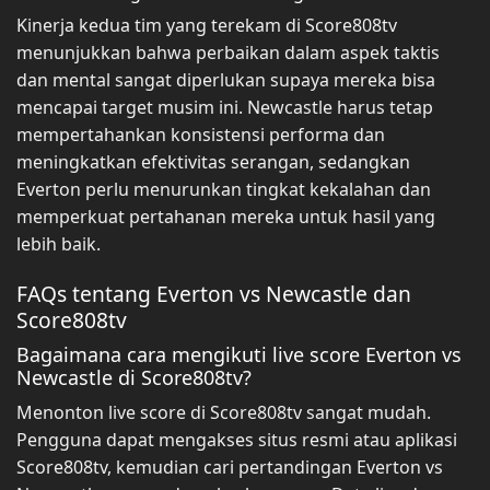
Kinerja kedua tim yang terekam di Score808tv
menunjukkan bahwa perbaikan dalam aspek taktis
dan mental sangat diperlukan supaya mereka bisa
mencapai target musim ini. Newcastle harus tetap
mempertahankan konsistensi performa dan
meningkatkan efektivitas serangan, sedangkan
Everton perlu menurunkan tingkat kekalahan dan
memperkuat pertahanan mereka untuk hasil yang
lebih baik.
FAQs tentang Everton vs Newcastle dan
Score808tv
Bagaimana cara mengikuti live score Everton vs
Newcastle di Score808tv?
Menonton live score di Score808tv sangat mudah.
Pengguna dapat mengakses situs resmi atau aplikasi
Score808tv, kemudian cari pertandingan Everton vs