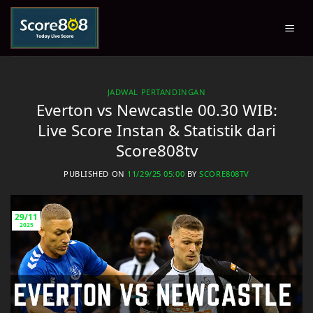
Skip
to
content
JADWAL PERTANDINGAN
Everton vs Newcastle 00.30 WIB:
Live Score Instan & Statistik dari
Score808tv
PUBLISHED ON
11/29/25 05:00
BY
SCORE808TV
29/11
2025