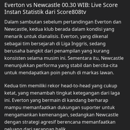
Everton vs Newcastle 00.30 WIB: Live Score
Instan Statistik dari Score808tv
Dalam sambutan sebelum pertandingan Everton dan
Newcastle, kedua klub berada dalam kondisi yang
menarik untuk dianalisis. Everton, yang dikenal
sebagai tim bersejarah di Liga Inggris, sedang
berusaha bangkit dari penampilan yang kurang
konsisten selama musim ini. Sementara itu, Newcastle
menunjukkan performa yang stabil dan bercita-cita
untuk mendapatkan poin penuh di markas lawan.
Kedua tim memiliki rekor head-to-head yang cukup
ketat, yang menambah tingkat ketegangan dari laga
ini. Everton yang bermain di kandang berharap
mampu memanfaatkan dukungan suporter untuk
mengamankan kemenangan, sedangkan Newcastle
dengan strategi agresif berencana memanfaatkan
peluang dari serangan balik.