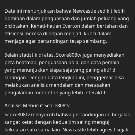
Data ini menunjukkan bahwa Newcastle sedikit lebih
dominan dalam penguasaan dan jumlah peluang yang
diciptakan. Kehati-hatian Everton dalam bertahan dan
efisiensi mereka di depan menjadi kunci dalam
menjaga agar pertandingan tetap seimbang.
Selain statistik di atas, Score808tv juga menyediakan
peta heatmap, penguasaan bola, dan data pemain
yang menunjukkan siapa saja yang paling aktif di
lapangan. Dengan data lengkap ini, penggemar bisa
melakukan analisis mendalam dan merasakan
pengalaman menonton yang lebih interaktif.
Analisis Menurut Score808tv
Score808tv menyoroti bahwa pertandingan ini berjalan
sangat ketat dengan kedua tim saling menguji
kekuatan satu sama lain. Newcastle lebih agresif sejak