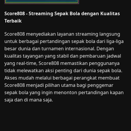
Score808 - Streaming Sepak Bola dengan Kualitas
Terbaik
Score808 menyediakan layanan streaming langsung
untuk berbagai pertandingan sepak bola dari liga-liga
besar dunia dan turnamen internasional. Dengan
kualitas tayangan yang stabil dan pembaruan jadwal
yang real-time, Score808 memastikan penggunanya
tidak melewatkan aksi penting dari dunia sepak bola.
Akses mudah melalui berbagai perangkat membuat
Score808 menjadi pilihan utama bagi penggemar
sepak bola yang ingin menonton pertandingan kapan
saja dan di mana saja.