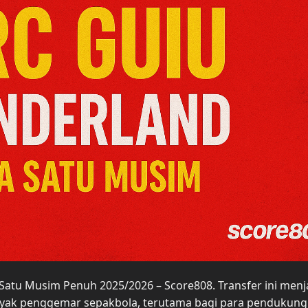
Satu Musim Penuh 2025/2026 – Score808. Transfer ini menj
anyak penggemar sepakbola, terutama bagi para pendukung