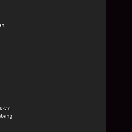
an
ukkan
mbang.