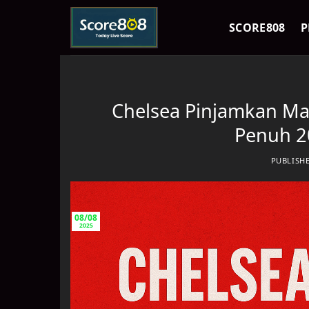
Skip
to
SCORE808
P
content
Chelsea Pinjamkan Ma
Penuh 2
PUBLISH
08/08
2025