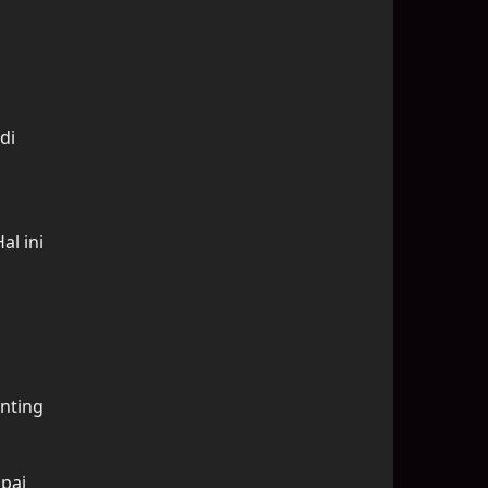
di
al ini
enting
pai