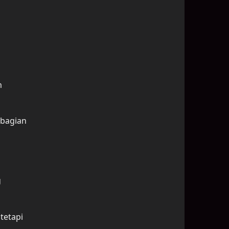
m
 bagian
g
tetapi