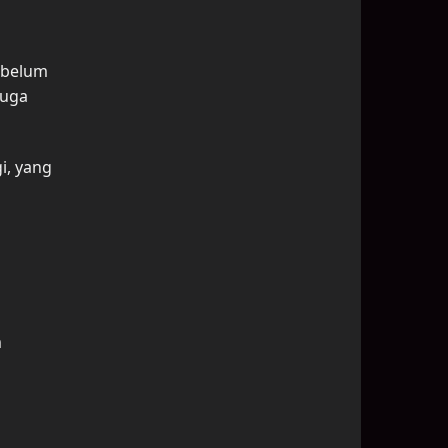
ebelum
juga
i, yang
m