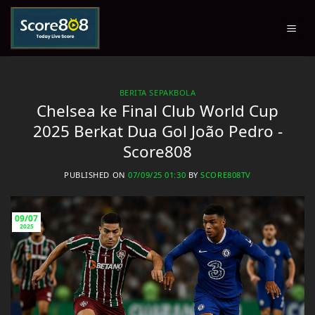
Skip
to
content
BERITA SEPAKBOLA
Chelsea ke Final Club World Cup
2025 Berkat Dua Gol João Pedro -
Score808
PUBLISHED ON
07/09/25 01:30
BY
SCORE808TV
09/07
2025