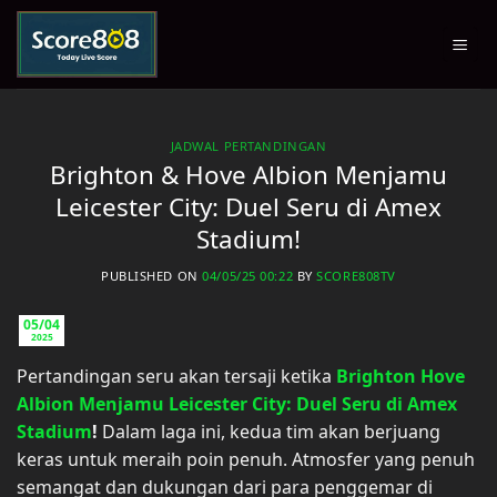
Skip
to
content
JADWAL PERTANDINGAN
Brighton & Hove Albion Menjamu
Leicester City: Duel Seru di Amex
Stadium!
PUBLISHED ON
04/05/25 00:22
BY
SCORE808TV
05/04
2025
Pertandingan seru akan tersaji ketika
Brighton Hove
Albion Menjamu Leicester City: Duel Seru di Amex
Stadium
!
Dalam laga ini, kedua tim akan berjuang
keras untuk meraih poin penuh. Atmosfer yang penuh
semangat dan dukungan dari para penggemar di