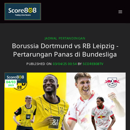
Skip
to
content
JADWAL PERTANDINGAN
Borussia Dortmund vs RB Leipzig -
Pertarungan Panas di Bundesliga
PUBLISHED ON
03/04/25 00:54
BY
SCORE808TV
04/03
2025