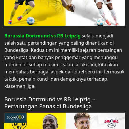
Borussia Dortmund vs RB Leipzig
selalu menjadi
salah satu pertandingan yang paling dinantikan di
Bundesliga. Kedua tim ini memiliki sejarah persaingan
yang ketat dan banyak penggemar yang menunggu
momen ini setiap musim. Dalam artikel ini, kita akan
membahas berbagai aspek dari duel seru ini, termasuk
taktik, pemain kunci, dan dampaknya terhadap
klasemen liga.
Borussia Dortmund vs RB Leipzig –
Pertarungan Panas di Bundesliga