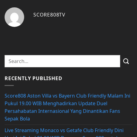
SCORE808TV
RECENTLY PUBLISHED
Score808 Aston Villa vs Bayern Club Friendly Malam Ini
Pukul 19.00 WIB Menghadirkan Update Duel
Persahabatan Internasional Yang Dinantikan Fans
Sepak Bola
Live Streaming Monaco vs Getafe Club Friendly Dini