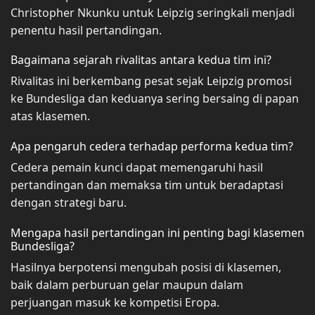
Christopher Nkunku untuk Leipzig seringkali menjadi
penentu hasil pertandingan.
Bagaimana sejarah rivalitas antara kedua tim ini?
Rivalitas ini berkembang pesat sejak Leipzig promosi
ke Bundesliga dan keduanya sering bersaing di papan
atas klasemen.
Apa pengaruh cedera terhadap performa kedua tim?
Cedera pemain kunci dapat memengaruhi hasil
pertandingan dan memaksa tim untuk beradaptasi
dengan strategi baru.
Mengapa hasil pertandingan ini penting bagi klasemen
Bundesliga?
Hasilnya berpotensi mengubah posisi di klasemen,
baik dalam perburuan gelar maupun dalam
perjuangan masuk ke kompetisi Eropa.