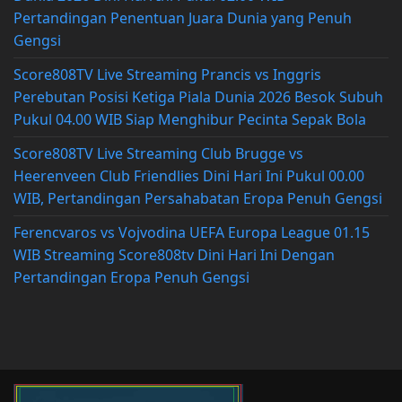
Pertandingan Penentuan Juara Dunia yang Penuh
Gengsi
Score808TV Live Streaming Prancis vs Inggris
Perebutan Posisi Ketiga Piala Dunia 2026 Besok Subuh
Pukul 04.00 WIB Siap Menghibur Pecinta Sepak Bola
Score808TV Live Streaming Club Brugge vs
Heerenveen Club Friendlies Dini Hari Ini Pukul 00.00
WIB, Pertandingan Persahabatan Eropa Penuh Gengsi
Ferencvaros vs Vojvodina UEFA Europa League 01.15
WIB Streaming Score808tv Dini Hari Ini Dengan
Pertandingan Eropa Penuh Gengsi