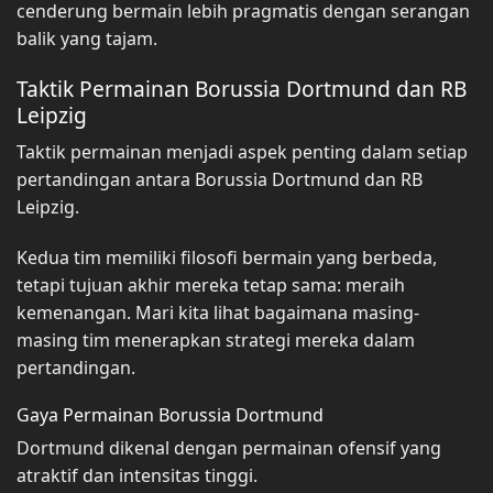
cenderung bermain lebih pragmatis dengan serangan
balik yang tajam.
Taktik Permainan Borussia Dortmund dan RB
Leipzig
Taktik permainan menjadi aspek penting dalam setiap
pertandingan antara Borussia Dortmund dan RB
Leipzig.
Kedua tim memiliki filosofi bermain yang berbeda,
tetapi tujuan akhir mereka tetap sama: meraih
kemenangan. Mari kita lihat bagaimana masing-
masing tim menerapkan strategi mereka dalam
pertandingan.
Gaya Permainan Borussia Dortmund
Dortmund dikenal dengan permainan ofensif yang
atraktif dan intensitas tinggi.