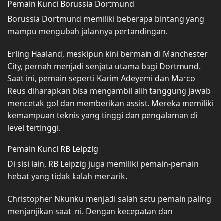
Pemain Kunci Borussia Dortmund
Borussia Dortmund memiliki beberapa bintang yang
mampu mengubah jalannya pertandingan.
Erling Haaland, meskipun kini bermain di Manchester
City, pernah menjadi senjata utama bagi Dortmund.
Saat ini, pemain seperti Karim Adeyemi dan Marco
Reus diharapkan bisa mengambil alih tanggung jawab
mencetak gol dan memberikan assist. Mereka memiliki
kemampuan teknis yang tinggi dan pengalaman di
level tertinggi.
Pemain Kunci RB Leipzig
Di sisi lain, RB Leipzig juga memiliki pemain-pemain
hebat yang tidak kalah menarik.
Christopher Nkunku menjadi salah satu pemain paling
menjanjikan saat ini. Dengan kecepatan dan