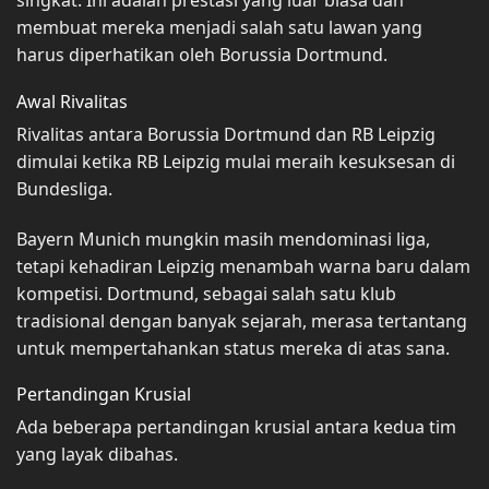
membuat mereka menjadi salah satu lawan yang
harus diperhatikan oleh Borussia Dortmund.
Awal Rivalitas
Rivalitas antara Borussia Dortmund dan RB Leipzig
dimulai ketika RB Leipzig mulai meraih kesuksesan di
Bundesliga.
Bayern Munich mungkin masih mendominasi liga,
tetapi kehadiran Leipzig menambah warna baru dalam
kompetisi. Dortmund, sebagai salah satu klub
tradisional dengan banyak sejarah, merasa tertantang
untuk mempertahankan status mereka di atas sana.
Pertandingan Krusial
Ada beberapa pertandingan krusial antara kedua tim
yang layak dibahas.