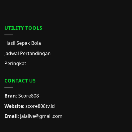
UTILITY TOOLS
Hasil Sepak Bola
Jadwal Pertandingan
Peringkat
CONTACT US
Bran
: Score808
Website
:
score808tv.id
Email
: jalalive@gmail.com