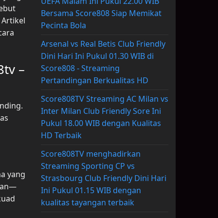
UEFA Malam Ini Pukul 22.00 WIB
ebut
Bersama Score808 Siap Memikat
Artikel
Pecinta Bola
cara
Arsenal vs Real Betis Club Friendly
Dini Hari Ini Pukul 01.30 WIB di
8tv –
Score808 - Streaming
Pertandingan Berkualitas HD
Score808TV Streaming AC Milan vs
nding.
Inter Milan Club Friendly Sore Ini
tas
Pukul 18.00 WIB dengan Kualitas
HD Terbaik
Score808TV menghadirkan
Streaming Sporting CP vs
ma yang
Strasbourg Club Friendly Dini Hari
ngan—
Ini Pukul 01.15 WIB dengan
skuad
kualitas tayangan terbaik