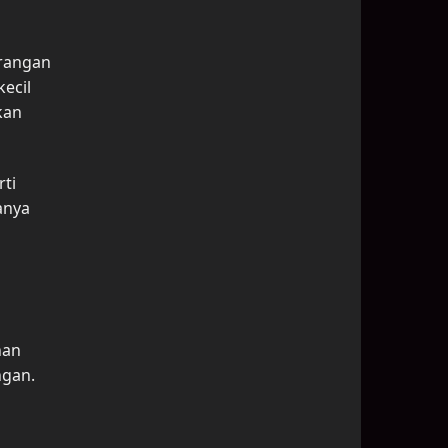
erangan
ecil
kan
rti
anya
nan
ngan.