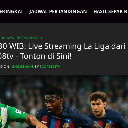
ERINGKAT
JADWAL PERTANDINGAN
HASIL SEPAK 
JADWAL PERTANDINGAN
30 WIB: Live Streaming La Liga dari
8tv - Tonton di Sini!
ED ON
12/06/25 00:48
BY
SCORE808TV