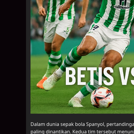
Dalam dunia sepak bola Spanyol, pertandingan
paling dinantikan. Kedua tim tersebut men