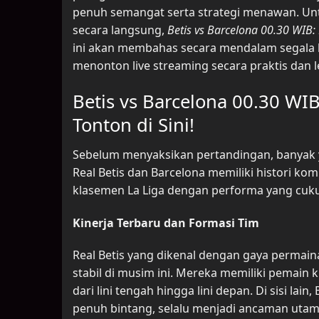
penuh semangat serta strategi menawan. Un
secara langsung,
Betis vs Barcelona 00.30 WIB:
ini akan membahas secara mendalam segala hal
menonton live streaming secara praktis dan l
Betis vs Barcelona 00.30 WIB
Tonton di Sini!
Sebelum menyaksikan pertandingan, banyak y
Real Betis dan Barcelona memiliki histori kom
klasemen La Liga dengan performa yang cu
Kinerja Terbaru dan Formasi Tim
Real Betis yang dikenal dengan gaya permain
stabil di musim ini. Mereka memiliki pem
dari lini tengah hingga lini depan. Di sisi la
penuh bintang, selalu menjadi ancaman utama