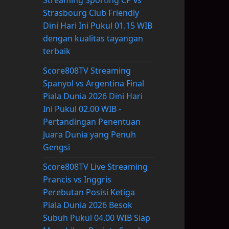
Streaming Sporting CP vs
Strasbourg Club Friendly
Dini Hari Ini Pukul 01.15 WIB
dengan kualitas tayangan
terbaik
Score808TV Streaming
Spanyol vs Argentina Final
Piala Dunia 2026 Dini Hari
Ini Pukul 02.00 WIB -
Pertandingan Penentuan
Juara Dunia yang Penuh
Gengsi
Score808TV Live Streaming
Prancis vs Inggris
Perebutan Posisi Ketiga
Piala Dunia 2026 Besok
Subuh Pukul 04.00 WIB Siap