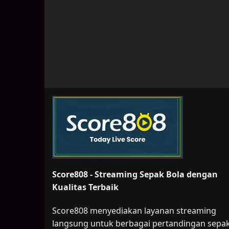
Score808 - Streaming Sepak Bola dengan
Kualitas Terbaik
Score808 menyediakan layanan streaming
langsung untuk berbagai pertandingan sepa