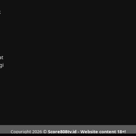
k
g
at
gi
Copyright 2026 ©
Score808tv.id
- Website content 18+!