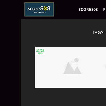
Skip
to
SCORE808
P
content
TAGS
27/03
2025