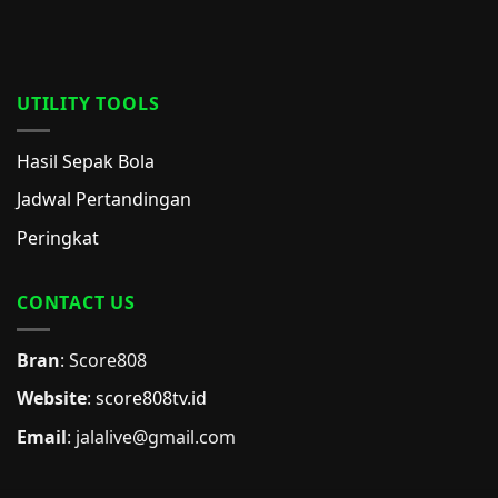
UTILITY TOOLS
Hasil Sepak Bola
Jadwal Pertandingan
Peringkat
CONTACT US
Bran
: Score808
Website
:
score808tv.id
Email
: jalalive@gmail.com