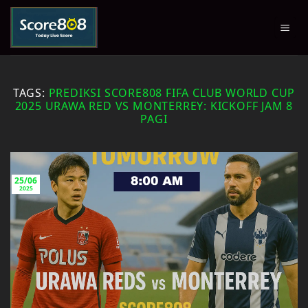
Skip
to
content
TAGS:
PREDIKSI SCORE808 FIFA CLUB WORLD CUP
2025 URAWA RED VS MONTERREY: KICKOFF JAM 8
PAGI
25/06
2025