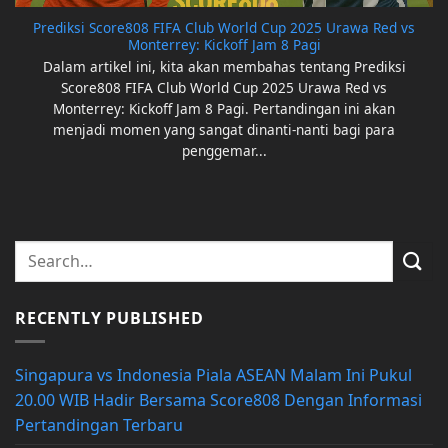
Prediksi Score808 FIFA Club World Cup 2025 Urawa Red vs
Monterrey: Kickoff Jam 8 Pagi
Dalam artikel ini, kita akan membahas tentang Prediksi
Score808 FIFA Club World Cup 2025 Urawa Red vs
Monterrey: Kickoff Jam 8 Pagi. Pertandingan ini akan
menjadi momen yang sangat dinanti-nanti bagi para
penggemar...
RECENTLY PUBLISHED
Singapura vs Indonesia Piala ASEAN Malam Ini Pukul
20.00 WIB Hadir Bersama Score808 Dengan Informasi
Pertandingan Terbaru