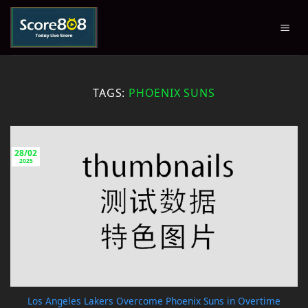
Skip
to
content
TAGS:
PHOENIX SUNS
28/02
2025
Los Angeles Lakers Overcome Phoenix Suns in Overtime