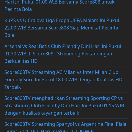
Hari Ini Pukul 01.00 WIB Bersama Score808 untuk
Pecinta Bola
KuPS vs U Craiova Liga Eropa UEFA Malam Ini Pukul
22.00 WIB Bersama Score808 Siap Memikat Pecinta
Bola
Arsenal vs Real Betis Club Friendly Dini Hari Ini Pukul
01.30 WIB di Score808 - Streaming Pertandingan
Berkualitas HD
Score808TV Streaming AC Milan vs Inter Milan Club
Friendly Sore Ini Pukul 18.00 WIB dengan Kualitas HD
Terbaik
Score808TV menghadirkan Streaming Sporting CP vs
Strasbourg Club Friendly Dini Hari Ini Pukul 01.15 WIB
dengan kualitas tayangan terbaik
Score808TV Streaming Spanyol vs Argentina Final Piala
Dunia 2026 Dini Hari Ini Pukul 02.00 WIB -