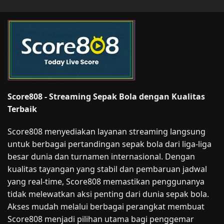
Score808 - Streaming Sepak Bola dengan Kualitas
Terbaik
Score808 menyediakan layanan streaming langsung
untuk berbagai pertandingan sepak bola dari liga-liga
besar dunia dan turnamen internasional. Dengan
kualitas tayangan yang stabil dan pembaruan jadwal
yang real-time, Score808 memastikan penggunanya
tidak melewatkan aksi penting dari dunia sepak bola.
Akses mudah melalui berbagai perangkat membuat
Score808 menjadi pilihan utama bagi penggemar