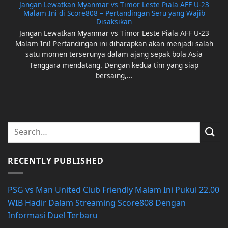
Jangan Lewatkan Myanmar vs Timor Leste Piala AFF U-23
Malam Ini di Score808 – Pertandingan Seru yang Wajib
Disaksikan
Jangan Lewatkan Myanmar vs Timor Leste Piala AFF U-23
Malam Ini! Pertandingan ini diharapkan akan menjadi salah
satu momen terserunya dalam ajang sepak bola Asia
Tenggara mendatang. Dengan kedua tim yang siap
bersaing,...
RECENTLY PUBLISHED
PSG vs Man United Club Friendly Malam Ini Pukul 22.00
WIB Hadir Dalam Streaming Score808 Dengan
Informasi Duel Terbaru