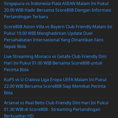
Singapura vs Indonesia Piala ASEAN Malam Ini Pukul
20.00 WIB Hadir Bersama Score808 Dengan Informasi
Pertandingan Terbaru
Score808 Aston Villa vs Bayern Club Friendly Malam Ini
Pukul 19.00 WIB Menghadirkan Update Duel
Persahabatan Internasional Yang Dinantikan Fans
Sepak Bola
Live Streaming Monaco vs Getafe Club Friendly Dini
Hari Ini Pukul 01.00 WIB Bersama Score808 untuk
Pecinta Bola
KuPS vs U Craiova Liga Eropa UEFA Malam Ini Pukul
22.00 WIB Bersama Score808 Siap Memikat Pecinta
Bola
Arsenal vs Real Betis Club Friendly Dini Hari Ini Pukul
01.30 WIB di Score808 - Streaming Pertandingan
Berkualitas HD