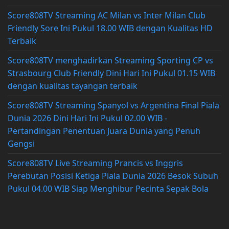
Score808TV Streaming AC Milan vs Inter Milan Club
Friendly Sore Ini Pukul 18.00 WIB dengan Kualitas HD
Terbaik
Score808TV menghadirkan Streaming Sporting CP vs
Strasbourg Club Friendly Dini Hari Ini Pukul 01.15 WIB
dengan kualitas tayangan terbaik
Score808TV Streaming Spanyol vs Argentina Final Piala
Dunia 2026 Dini Hari Ini Pukul 02.00 WIB -
Pertandingan Penentuan Juara Dunia yang Penuh
Gengsi
Score808TV Live Streaming Prancis vs Inggris
Perebutan Posisi Ketiga Piala Dunia 2026 Besok Subuh
Pukul 04.00 WIB Siap Menghibur Pecinta Sepak Bola