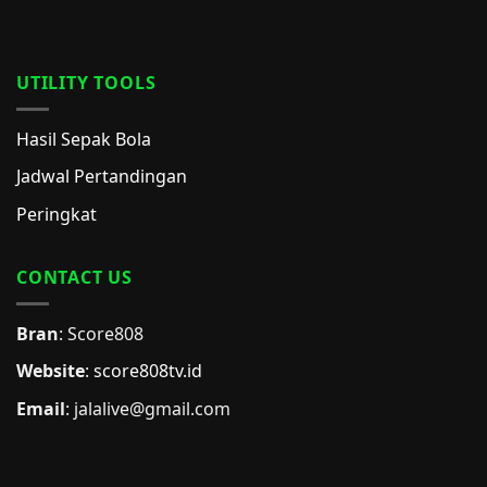
UTILITY TOOLS
Hasil Sepak Bola
Jadwal Pertandingan
Peringkat
CONTACT US
Bran
: Score808
Website
:
score808tv.id
Email
: jalalive@gmail.com