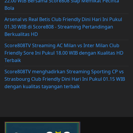
22.00 WIB Bersama Score808 Siap Memikat Pecinta
Bola
Arsenal vs Real Betis Club Friendly Dini Hari Ini Pukul
01.30 WIB di Score808 - Streaming Pertandingan
Berkualitas HD
Score808TV Streaming AC Milan vs Inter Milan Club
Friendly Sore Ini Pukul 18.00 WIB dengan Kualitas HD
Terbaik
Score808TV menghadirkan Streaming Sporting CP vs
Strasbourg Club Friendly Dini Hari Ini Pukul 01.15 WIB
dengan kualitas tayangan terbaik