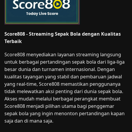
Score808 - Streaming Sepak Bola dengan Kualitas
Terbaik
Score808 menyediakan layanan streaming langsung
untuk berbagai pertandingan sepak bola dari liga-liga
besar dunia dan turnamen internasional. Dengan
kualitas tayangan yang stabil dan pembaruan jadwal
yang real-time, Score808 memastikan penggunanya
tidak melewatkan aksi penting dari dunia sepak bola.
Akses mudah melalui berbagai perangkat membuat
Score808 menjadi pilihan utama bagi penggemar
sepak bola yang ingin menonton pertandingan kapan
saja dan di mana saja.