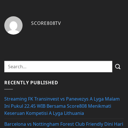
SCORE808TV
RECENTLY PUBLISHED
Streaming FK Transinvest vs Panevezys A Lyga Malam
Ini Pukul 22.45 WIB Bersama Score808 Menikmati
Keseruan Kompetisi A Lyga Lithuania
Barcelona vs Nottingham Forest Club Friendly Dini Hari