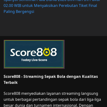
02.00 WIB untuk Menyaksikan Perebutan Tiket Final
Paling Bergengsi
Score808 - Streaming Sepak Bola dengan Kualitas
Terbaik
Score808 menyediakan layanan streaming langsung
untuk berbagai pertandingan sepak bola dari liga-liga
besar dunia dan turnamen internasional. Dengan