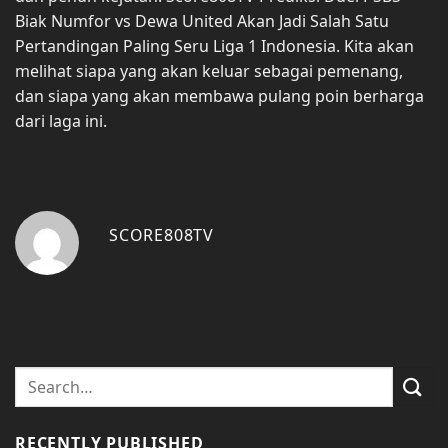
Biak Numfor vs Dewa United Akan Jadi Salah Satu
Pertandingan Paling Seru Liga 1 Indonesia. Kita akan
melihat siapa yang akan keluar sebagai pemenang,
dan siapa yang akan membawa pulang poin berharga
dari laga ini.
SCORE808TV
RECENTLY PUBLISHED