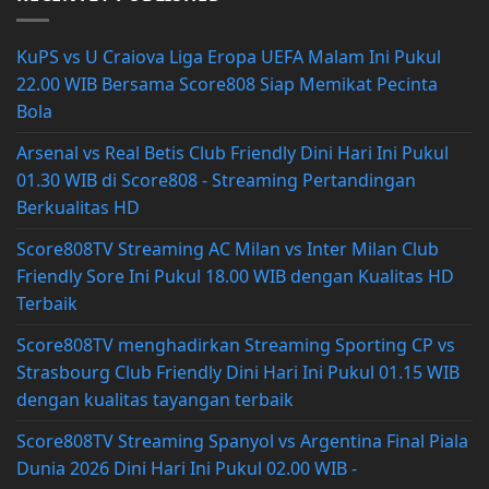
KuPS vs U Craiova Liga Eropa UEFA Malam Ini Pukul
22.00 WIB Bersama Score808 Siap Memikat Pecinta
Bola
Arsenal vs Real Betis Club Friendly Dini Hari Ini Pukul
01.30 WIB di Score808 - Streaming Pertandingan
Berkualitas HD
Score808TV Streaming AC Milan vs Inter Milan Club
Friendly Sore Ini Pukul 18.00 WIB dengan Kualitas HD
Terbaik
Score808TV menghadirkan Streaming Sporting CP vs
Strasbourg Club Friendly Dini Hari Ini Pukul 01.15 WIB
dengan kualitas tayangan terbaik
Score808TV Streaming Spanyol vs Argentina Final Piala
Dunia 2026 Dini Hari Ini Pukul 02.00 WIB -