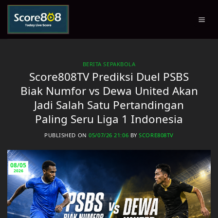
Skip
to
content
BERITA SEPAKBOLA
Score808TV Prediksi Duel PSBS
Biak Numfor vs Dewa United Akan
Jadi Salah Satu Pertandingan
Paling Seru Liga 1 Indonesia
PUBLISHED ON
05/07/26 21:06
BY
SCORE808TV
08/05
2026