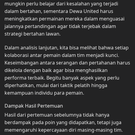
mungkin perlu belajar dari kesalahan yang terjadi
dalam bertahan, sementara Dewa United harus
meningkatkan permainan mereka dalam menguasai
jalannya pertandingan agar tidak terjebak dalam
strategi bertahan lawan.
Dalam analisis lanjutan, kita bisa melihat bahwa setiap
kolaborasi antar pemain dalam tim menjadi kunci.
Keseimbangan antara serangan dan pertahanan harus
dikelola dengan baik agar bisa menghasilkan
performa terbaik. Begitu banyak aspek yang perlu
diperhatikan, mulai dari taktik pelatih hingga
kemampuan individu para pemain.
Dampak Hasil Pertemuan
Hasil dari pertemuan sebelumnya tidak hanya
berdampak pada poin yang didapatkan, tetapi juga
memengaruhi kepercayaan diri masing-masing tim.