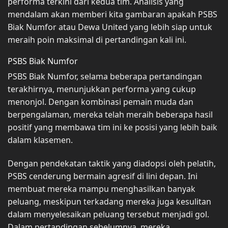
performa terkini dari kedua tim. Analisis yang
mendalam akan memberi kita gambaran apakah PSBS
Biak Numfor atau Dewa United yang lebih siap untuk
meraih poin maksimal di pertandingan kali ini.
PSBS Biak Numfor
PSBS Biak Numfor, selama beberapa pertandingan
terakhirnya, menunjukkan performa yang cukup
menonjol. Dengan kombinasi pemain muda dan
berpengalaman, mereka telah meraih beberapa hasil
positif yang membawa tim ini ke posisi yang lebih baik
dalam klasemen.
Dengan pendekatan taktik yang diadopsi oleh pelatih,
PSBS cenderung bermain agresif di lini depan. Ini
membuat mereka mampu menghasilkan banyak
peluang, meskipun terkadang mereka juga kesulitan
dalam menyelesaikan peluang tersebut menjadi gol.
Dalam pertandingan sebelumnya, mereka