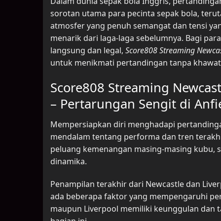
Dalam dunia sepak bola Inggris, pertandingan
sorotan utama para pecinta sepak bola, teru
atmosfer yang penuh semangat dan tensi yang 
menarik dari laga-laga sebelumnya. Bagi pa
langsung dan legal,
Score808 Streaming Newcast
untuk menikmati pertandingan tanpa khawati
Score808 Streaming Newcastl
– Pertarungan Sengit di Anf
Mempersiapkan diri menghadapi pertanding
mendalam tentang performa dan tren terakhir 
peluang kemenangan masing-masing kubu, s
dinamika.
Penampilan terakhir dari Newcastle dan Li
ada beberapa faktor yang mempengaruhi per
maupun Liverpool memiliki keunggulan dan t
bagian ini.