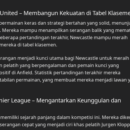
le United – Membangun Kekuatan di Tabel Klasem
permainan keras dan strategi bertahan yang solid, menun
ini. Mereka mampu menampilkan serangan balik yang mema
m beberapa pertandingan terakhir, Newcastle mampu meraih
ereka di tabel klasemen.
ngan menjadi kunci utama bagi Newcastle untuk meraih
n pelatih yang berpengalaman dan pemain kunci yang
sitif di Anfield. Statistik pertandingan terakhir mereka
tabilan permainan, yang membuat mereka menjadi lawan 
mier League – Mengantarkan Keunggulan dan
, memiliki sejarah panjang dalam kompetisi ini. Mereka dike
rangan cepat yang menjadi ciri khas pelatih Jurgen Klopp