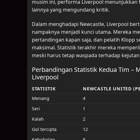
musim ini, performa Liverpool menunjukkan
lainnya yang mengundang kritik.
Dalam menghadapi Newcastle, Liverpool ber
nampaknya menjadi kunci utama. Mereka me
pertandingan kapan saja, dan pelatih Klopp
maksimal. Statistik terakhir mereka memper
meski harus tetap waspada terhadap kejutan 
Perbandingan Statistik Kedua Tim –
Liverpool
STATISTIK
NEWCASTLE UNITED (P
Menang
4
Seri
1
Kalah
2
Gol tercipta
12
Kebobolan
8