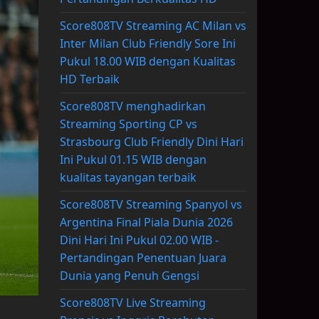
Score808TV Streaming AC Milan vs
Inter Milan Club Friendly Sore Ini
Pukul 18.00 WIB dengan Kualitas
HD Terbaik
Score808TV menghadirkan
Streaming Sporting CP vs
Strasbourg Club Friendly Dini Hari
Ini Pukul 01.15 WIB dengan
kualitas tayangan terbaik
Score808TV Streaming Spanyol vs
Argentina Final Piala Dunia 2026
Dini Hari Ini Pukul 02.00 WIB -
Pertandingan Penentuan Juara
Dunia yang Penuh Gengsi
Score808TV Live Streaming