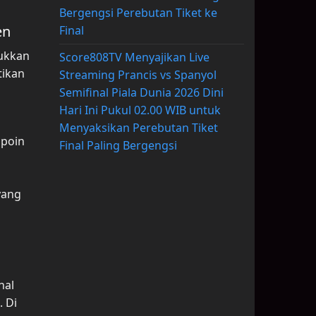
Bergengsi Perebutan Tiket ke
en
Final
jukkan
Score808TV Menyajikan Live
tikan
Streaming Prancis vs Spanyol
Semifinal Piala Dunia 2026 Dini
Hari Ini Pukul 02.00 WIB untuk
Menyaksikan Perebutan Tiket
 poin
Final Paling Bergengsi
yang
nal
. Di