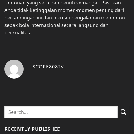
tontonan yang seru dan penuh semangat. Pastikan
Anda tidak ketinggalan momen-momen penting dari
pertandingan ini dan nikmati pengalaman menonton
sepak bola internasional secara langsung dan
berkualitas.
SCORE808TV
RECENTLY PUBLISHED