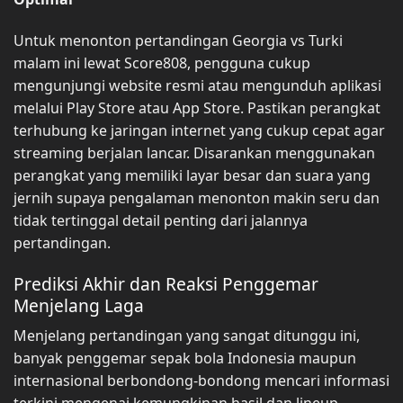
Untuk menonton pertandingan Georgia vs Turki
malam ini lewat Score808, pengguna cukup
mengunjungi website resmi atau mengunduh aplikasi
melalui Play Store atau App Store. Pastikan perangkat
terhubung ke jaringan internet yang cukup cepat agar
streaming berjalan lancar. Disarankan menggunakan
perangkat yang memiliki layar besar dan suara yang
jernih supaya pengalaman menonton makin seru dan
tidak tertinggal detail penting dari jalannya
pertandingan.
Prediksi Akhir dan Reaksi Penggemar
Menjelang Laga
Menjelang pertandingan yang sangat ditunggu ini,
banyak penggemar sepak bola Indonesia maupun
internasional berbondong-bondong mencari informasi