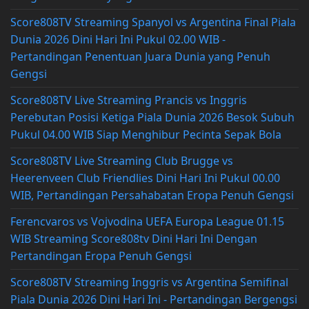
Score808TV Streaming Spanyol vs Argentina Final Piala
Dunia 2026 Dini Hari Ini Pukul 02.00 WIB -
Pertandingan Penentuan Juara Dunia yang Penuh
Gengsi
Score808TV Live Streaming Prancis vs Inggris
Perebutan Posisi Ketiga Piala Dunia 2026 Besok Subuh
Pukul 04.00 WIB Siap Menghibur Pecinta Sepak Bola
Score808TV Live Streaming Club Brugge vs
Heerenveen Club Friendlies Dini Hari Ini Pukul 00.00
WIB, Pertandingan Persahabatan Eropa Penuh Gengsi
Ferencvaros vs Vojvodina UEFA Europa League 01.15
WIB Streaming Score808tv Dini Hari Ini Dengan
Pertandingan Eropa Penuh Gengsi
Score808TV Streaming Inggris vs Argentina Semifinal
Piala Dunia 2026 Dini Hari Ini - Pertandingan Bergengsi