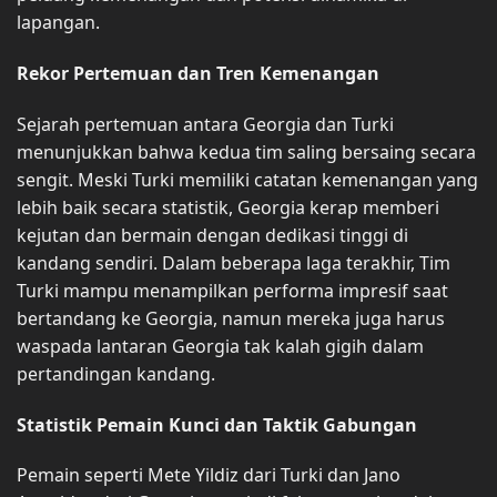
lapangan.
Rekor Pertemuan dan Tren Kemenangan
Sejarah pertemuan antara Georgia dan Turki
menunjukkan bahwa kedua tim saling bersaing secara
sengit. Meski Turki memiliki catatan kemenangan yang
lebih baik secara statistik, Georgia kerap memberi
kejutan dan bermain dengan dedikasi tinggi di
kandang sendiri. Dalam beberapa laga terakhir, Tim
Turki mampu menampilkan performa impresif saat
bertandang ke Georgia, namun mereka juga harus
waspada lantaran Georgia tak kalah gigih dalam
pertandingan kandang.
Statistik Pemain Kunci dan Taktik Gabungan
Pemain seperti Mete Yildiz dari Turki dan Jano