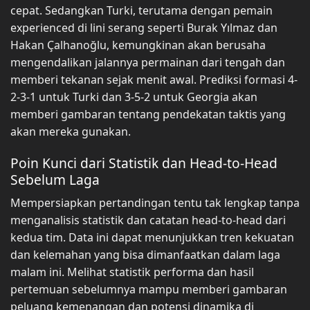
cepat. Sedangkan Turki, terutama dengan pemain
experienced di lini serang seperti Burak Yılmaz dan
Hakan Çalhanoğlu, kemungkinan akan berusaha
mengendalikan jalannya permainan dari tengah dan
memberi tekanan sejak menit awal. Prediksi formasi 4-
2-3-1 untuk Turki dan 3-5-2 untuk Georgia akan
memberi gambaran tentang pendekatan taktis yang
akan mereka gunakan.
Poin Kunci dari Statistik dan Head-to-Head
Sebelum Laga
Mempersiapkan pertandingan tentu tak lengkap tanpa
menganalisis statistik dan catatan head-to-head dari
kedua tim. Data ini dapat menunjukkan tren kekuatan
dan kelemahan yang bisa dimanfaatkan dalam laga
malam ini. Melihat statistik performa dan hasil
pertemuan sebelumnya mampu memberi gambaran
peluang kemenangan dan potensi dinamika di