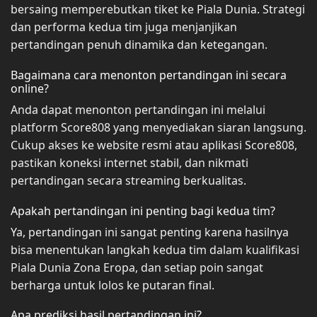
bersaing memperebutkan tiket ke Piala Dunia. Strategi
dan performa kedua tim juga menjanjikan
pertandingan penuh dinamika dan ketegangan.
Bagaimana cara menonton pertandingan ini secara
online?
Anda dapat menonton pertandingan ini melalui
platform Score808 yang menyediakan siaran langsung.
Cukup akses ke website resmi atau aplikasi Score808,
pastikan koneksi internet stabil, dan nikmati
pertandingan secara streaming berkualitas.
Apakah pertandingan ini penting bagi kedua tim?
Ya, pertandingan ini sangat penting karena hasilnya
bisa menentukan langkah kedua tim dalam kualifikasi
Piala Dunia Zona Eropa, dan setiap poin sangat
berharga untuk lolos ke putaran final.
Apa prediksi hasil pertandingan ini?