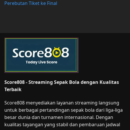
Perebutan Tiket ke Final
Score808 - Streaming Sepak Bola dengan Kualitas
Terbaik
Score808 menyediakan layanan streaming langsung
untuk berbagai pertandingan sepak bola dari liga-liga
besar dunia dan turnamen internasional. Dengan
kualitas tayangan yang stabil dan pembaruan jadwal