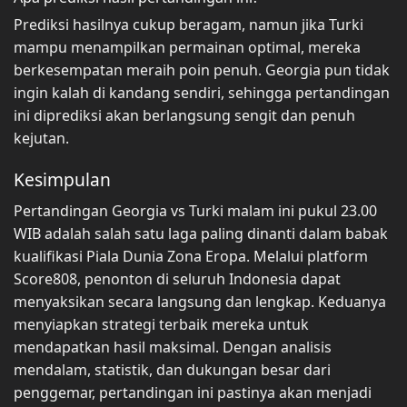
Prediksi hasilnya cukup beragam, namun jika Turki
mampu menampilkan permainan optimal, mereka
berkesempatan meraih poin penuh. Georgia pun tidak
ingin kalah di kandang sendiri, sehingga pertandingan
ini diprediksi akan berlangsung sengit dan penuh
kejutan.
Kesimpulan
Pertandingan Georgia vs Turki malam ini pukul 23.00
WIB adalah salah satu laga paling dinanti dalam babak
kualifikasi Piala Dunia Zona Eropa. Melalui platform
Score808, penonton di seluruh Indonesia dapat
menyaksikan secara langsung dan lengkap. Keduanya
menyiapkan strategi terbaik mereka untuk
mendapatkan hasil maksimal. Dengan analisis
mendalam, statistik, dan dukungan besar dari
penggemar, pertandingan ini pastinya akan menjadi