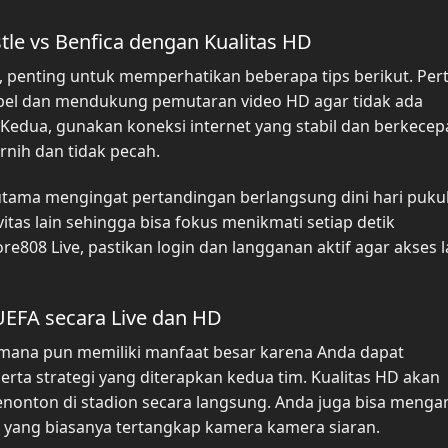
le vs Benfica dengan Kualitas HD
, penting untuk memperhatikan beberapa tips berikut. Per
bel dan mendukung pemutaran video HD agar tidak ada
Kedua, gunakan koneksi internet yang stabil dan berkecep
rnih dan tidak pecah.
rutama mengingat pertandingan berlangsung dini hari pukul
itas lain sehingga bisa fokus menikmati setiap detik
re808 Live, pastikan login dan langganan aktif agar akses 
EFA secara Live dan HD
 mana pun memiliki manfaat besar karena Anda dapat
erta strategi yang diterapkan kedua tim. Kualitas HD akan
nonton di stadion secara langsung. Anda juga bisa menga
h yang biasanya tertangkap kamera kamera siaran.