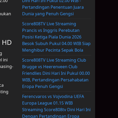
2.00
Dini Hari Ini Pukul 02.00 WIB -
Pertandingan Penentuan Juara
emukan
Dunia yang Penuh Gengsi
Score808TV Live Streaming
Prancis vs Inggris Perebutan
Posisi Ketiga Piala Dunia 2026
s HD
Besok Subuh Pukul 04.00 WIB Siap
Menghibur Pecinta Sepak Bola
g
 ini
Score808TV Live Streaming Club
masing-
Brugge vs Heerenveen Club
Friendlies Dini Hari Ini Pukul 00.00
WIB, Pertandingan Persahabatan
ca
Eropa Penuh Gengsi
nting
Ferencvaros vs Vojvodina UEFA
Europa League 01.15 WIB
Streaming Score808tv Dini Hari Ini
Dengan Pertandingan Eropa