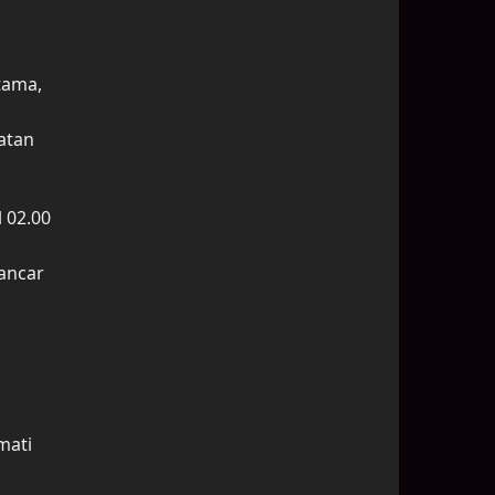
tama,
atan
 02.00
lancar
mati