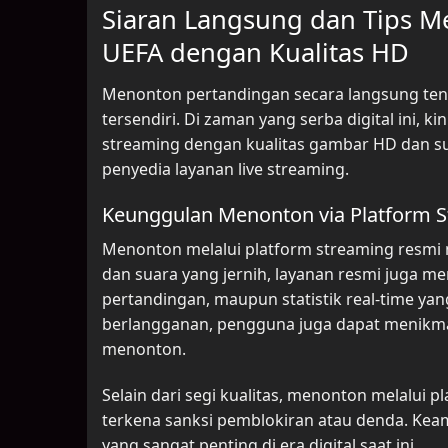
Siaran Langsung dan Tips M
UEFA dengan Kualitas HD
Menonton pertandingan secara langsung ten
tersendiri. Di zaman yang serba digital ini,
streaming dengan kualitas gambar HD dan su
penyedia layanan live streaming.
Keunggulan Menonton via Platform 
Menonton melalui platform streaming resmi 
dan suara yang jernih, layanan resmi juga me
pertandingan, maupun statistik real-time 
berlangganan, pengguna juga dapat menikm
menonton.
Selain dari segi kualitas, menonton melalui p
terkena sanksi pemblokiran atau denda. Keam
yang sangat penting di era digital saat ini.