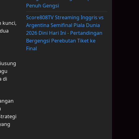
Penuh Gengsi
Score808TV Streaming Inggris vs
 kunci,
Argentina Semifinal Piala Dunia
edua
2026 Dini Hari Ini - Pertandingan
Bergengsi Perebutan Tiket ke
Final
diusung
ragu
 di
rangan
u
trategi
yang