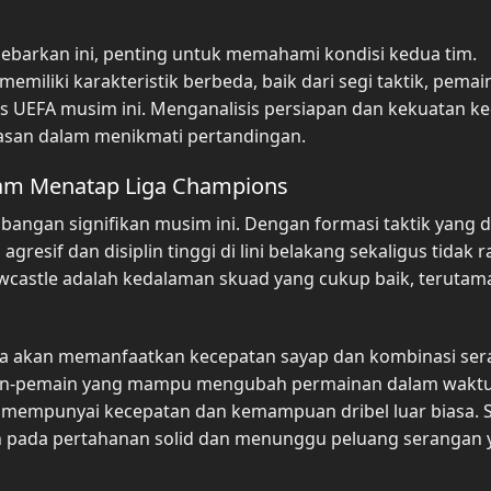
arkan ini, penting untuk memahami kondisi kedua tim.
miliki karakteristik berbeda, baik dari segi taktik, pemain
 UEFA musim ini. Menganalisis persiapan dan kekuatan k
asan dalam menikmati pertandingan.
lam Menatap Liga Champions
angan signifikan musim ini. Dengan formasi taktik yang 
esif dan disiplin tinggi di lini belakang sekaligus tidak 
castle adalah kedalaman skuad yang cukup baik, terutama
ya akan memanfaatkan kecepatan sayap dan kombinasi se
emain-pemain yang mampu mengubah permainan dalam wakt
mempunyai kecepatan dan kemampuan dribel luar biasa. S
 pada pertahanan solid dan menunggu peluang serangan 