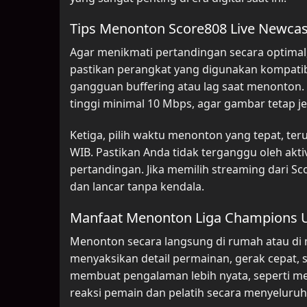
Tips Menonton Score808 Live Newcast
Agar menikmati pertandingan secara optimal
pastikan perangkat yang digunakan kompati
gangguan buffering atau lag saat menonton. 
tinggi minimal 10 Mbps, agar gambar tetap je
Ketiga, pilih waktu menonton yang tepat, te
WIB. Pastikan Anda tidak terganggu oleh aktiv
pertandingan. Jika memilih streaming dari Sco
dan lancar tanpa kendala.
Manfaat Menonton Liga Champions U
Menonton secara langsung di rumah atau di
menyaksikan detail permainan, gerak cepat, s
membuat pengalaman lebih nyata, seperti me
reaksi pemain dan pelatih secara menyeluru