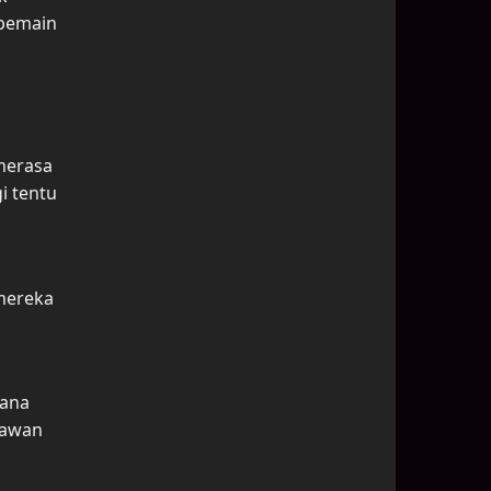
 pemain
n
merasa
i tentu
mereka
mana
lawan