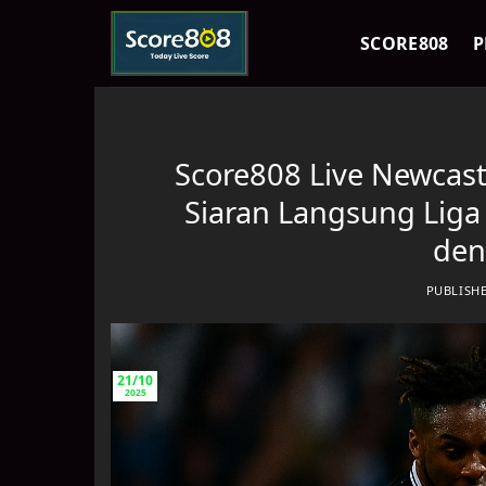
Skip
to
SCORE808
P
content
Score808 Live Newcastl
Siaran Langsung Lig
den
PUBLISH
21/10
2025