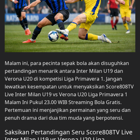
Malam ini, para pecinta sepak bola akan disuguhkan
pertandingan menarik antara Inter Milan U19 dan
Verona U20 di kompetisi Liga Primavera 1. Jangan
lewatkan kesempatan untuk menyaksikan Score808TV
Live Inter Milan U19 vs Verona U20 Liga Primavera 1
Malam Ini Pukul 23.00 WIB Streaming Bola Gratis.
Pertemuan ini menjanjikan permainan yang seru dan
penuh drama dari dua tim muda yang berpotensi.
Saksikan Pertandingan Seru Score808TV Live
Inter Milan U19 vs Verona U20 Liga