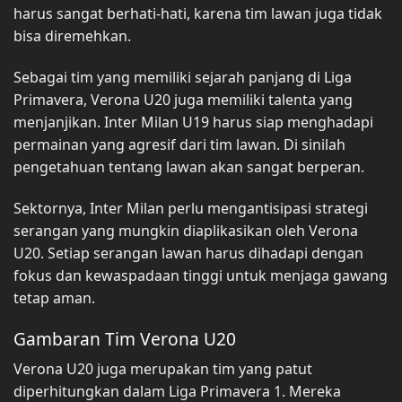
harus sangat berhati-hati, karena tim lawan juga tidak
bisa diremehkan.
Sebagai tim yang memiliki sejarah panjang di Liga
Primavera, Verona U20 juga memiliki talenta yang
menjanjikan. Inter Milan U19 harus siap menghadapi
permainan yang agresif dari tim lawan. Di sinilah
pengetahuan tentang lawan akan sangat berperan.
Sektornya, Inter Milan perlu mengantisipasi strategi
serangan yang mungkin diaplikasikan oleh Verona
U20. Setiap serangan lawan harus dihadapi dengan
fokus dan kewaspadaan tinggi untuk menjaga gawang
tetap aman.
Gambaran Tim Verona U20
Verona U20 juga merupakan tim yang patut
diperhitungkan dalam Liga Primavera 1. Mereka