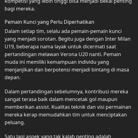
kompetisi yang lebih tinggi bisa menjadi bekal penting
bagi mereka.
Pemain Kunci yang Perlu Diperhatikan
Dalam setiap tim, selalu ada pemain-pemain kunci
yang menjadi sorotan. Begitu juga dengan Inter Milan
U19, beberapa nama layak untuk dicermati saat
pertandingan melawan Verona U20 nanti. Pemain
muda ini memiliki kemampuan individu yang
menjanjikan dan berpotensi menjadi bintang di masa
depan.
Dalam pertandingan sebelumnya, kontribusi mereka
sangat terasa baik dalam mencetak gol maupun
memberikan assist. Kualitas teknik dan visi permainan
mereka kerap memudahkan tim untuk menciptakan
peluang.
Satu lagi aspek yang tak kalah penting adalah