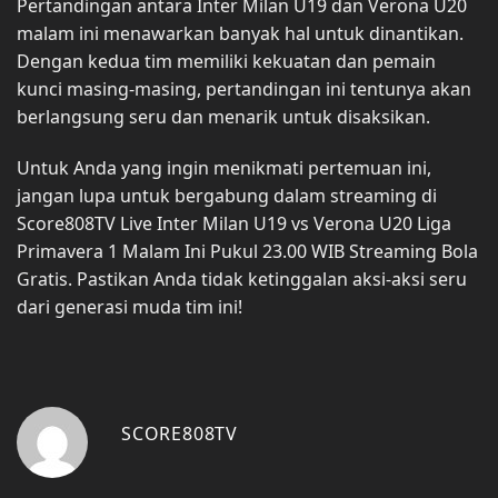
Pertandingan antara Inter Milan U19 dan Verona U20
malam ini menawarkan banyak hal untuk dinantikan.
Dengan kedua tim memiliki kekuatan dan pemain
kunci masing-masing, pertandingan ini tentunya akan
berlangsung seru dan menarik untuk disaksikan.
Untuk Anda yang ingin menikmati pertemuan ini,
jangan lupa untuk bergabung dalam streaming di
Score808TV Live Inter Milan U19 vs Verona U20 Liga
Primavera 1 Malam Ini Pukul 23.00 WIB Streaming Bola
Gratis. Pastikan Anda tidak ketinggalan aksi-aksi seru
dari generasi muda tim ini!
SCORE808TV