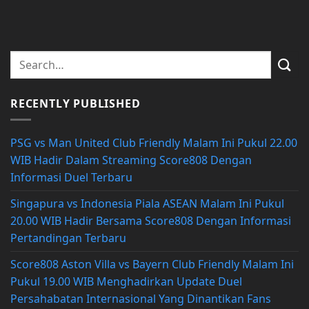
RECENTLY PUBLISHED
PSG vs Man United Club Friendly Malam Ini Pukul 22.00
WIB Hadir Dalam Streaming Score808 Dengan
Informasi Duel Terbaru
Singapura vs Indonesia Piala ASEAN Malam Ini Pukul
20.00 WIB Hadir Bersama Score808 Dengan Informasi
Pertandingan Terbaru
Score808 Aston Villa vs Bayern Club Friendly Malam Ini
Pukul 19.00 WIB Menghadirkan Update Duel
Persahabatan Internasional Yang Dinantikan Fans