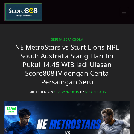
Skip
to
content
BERITA SEPAKBOLA
NE MetroStars vs Sturt Lions NPL
South Australia Siang Hari Ini
Pukul 14.45 WIB Jadi Ulasan
Score808TV dengan Cerita
Persaingan Seru
PUBLISHED ON
06/12/26 18:45
BY
SCORE808TV
13/06
2026