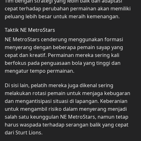
Tim dengan strategi yang lebih baik dan adaptasi
cepat terhadap perubahan permainan akan memiliki
peluang lebih besar untuk meraih kemenangan.
Taktik NE MetroStars
NE MetroStars cenderung menggunakan formasi
menyerang dengan beberapa pemain sayap yang
cepat dan kreatif. Permainan mereka sering kali
berfokus pada penguasaan bola yang tinggi dan
mengatur tempo permainan.
Di sisi lain, pelatih mereka juga dikenal sering
melakukan rotasi pemain untuk menjaga kebugaran
dan mengantisipasi situasi di lapangan. Keberanian
untuk mengambil risiko dalam menyerang menjadi
salah satu keunggulan NE MetroStars, namun tetap
harus waspada terhadap serangan balik yang cepat
dari Sturt Lions.