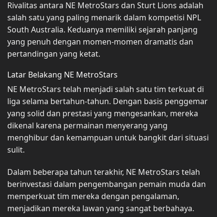
Rivalitas antara NE MetroStars dan Sturt Lions adalah
salah satu yang paling menarik dalam kompetisi NPL
South Australia. Keduanya memiliki sejarah panjang
yang penuh dengan momen-momen dramatis dan
pertandingan yang ketat.
Latar Belakang NE MetroStars
NE MetroStars telah menjadi salah satu tim terkuat di
liga selama bertahun-tahun. Dengan basis penggemar
yang solid dan prestasi yang mengesankan, mereka
dikenal karena permainan menyerang yang
menghibur dan kemampuan untuk bangkit dari situasi
sulit.
Dalam beberapa tahun terakhir, NE MetroStars telah
berinvestasi dalam pengembangan pemain muda dan
memperkuat tim mereka dengan pengalaman,
menjadikan mereka lawan yang sangat berbahaya.