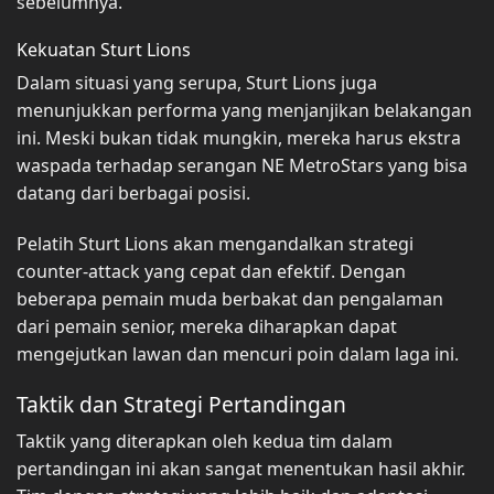
sebelumnya.
Kekuatan Sturt Lions
Dalam situasi yang serupa, Sturt Lions juga
menunjukkan performa yang menjanjikan belakangan
ini. Meski bukan tidak mungkin, mereka harus ekstra
waspada terhadap serangan NE MetroStars yang bisa
datang dari berbagai posisi.
Pelatih Sturt Lions akan mengandalkan strategi
counter-attack yang cepat dan efektif. Dengan
beberapa pemain muda berbakat dan pengalaman
dari pemain senior, mereka diharapkan dapat
mengejutkan lawan dan mencuri poin dalam laga ini.
Taktik dan Strategi Pertandingan
Taktik yang diterapkan oleh kedua tim dalam
pertandingan ini akan sangat menentukan hasil akhir.