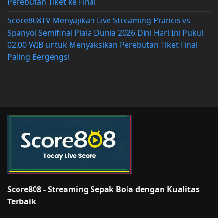
Perebutan Tiket ke Final
Score808TV Menyajikan Live Streaming Prancis vs
Spanyol Semifinal Piala Dunia 2026 Dini Hari Ini Pukul
02.00 WIB untuk Menyaksikan Perebutan Tiket Final
Paling Bergengsi
Score808 - Streaming Sepak Bola dengan Kualitas
Terbaik