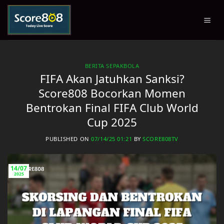
Skip
to
content
BERITA SEPAKBOLA
FIFA Akan Jatuhkan Sanksi?
Score808 Bocorkan Momen
Bentrokan Final FIFA Club World
Cup 2025
PUBLISHED ON
07/14/25 01:21
BY
SCORE808TV
14/07
2025